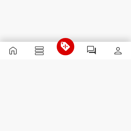
Nützliche Information
Schließe dich unserem Team an!
Werde Partner
AGB
Kundendienst
Newsletter abonnieren
Erhalte Neuigkeiten und
Angebote per E-Mail direkt in
dein Postfach.