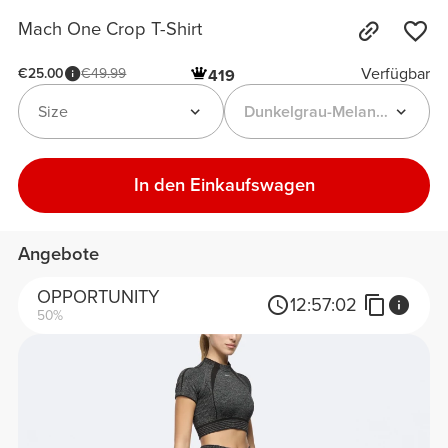
Mach One Crop T-Shirt
Verfügbar
€25.00
€49.99
419
Size
Dunkelgrau-Melange
In den Einkaufswagen
Angebote
OPPORTUNITY
12:
57:
02
50%