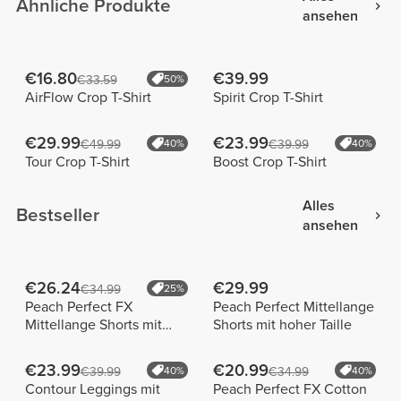
Ähnliche Produkte
ansehen
€16.80
€39.99
€33.59
50%
AirFlow Crop T-Shirt
Spirit Crop T-Shirt
€29.99
€23.99
€49.99
40%
€39.99
40%
Tour Crop T-Shirt
Boost Crop T-Shirt
Alles
Bestseller
ansehen
€26.24
€29.99
€34.99
25%
Peach Perfect FX
Peach Perfect Mittellange
Mittellange Shorts mit
Shorts mit hoher Taille
normaler Taille
€23.99
€20.99
€39.99
40%
€34.99
40%
Contour Leggings mit
Peach Perfect FX Cotton