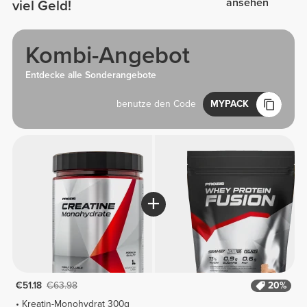
ansehen
viel Geld!
Kombi-Angebot
Entdecke alle Sonderangebote
benutze den Code
MYPACK
€51.18
€63.98
20%
Kreatin-Monohydrat 300g