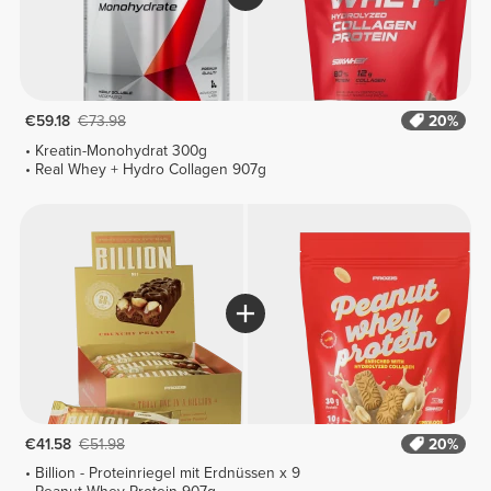
€59.18
€73.98
20%
Kreatin-Monohydrat 300g
Real Whey + Hydro Collagen 907g
€41.58
€51.98
20%
Billion - Proteinriegel mit Erdnüssen x 9