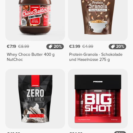
€7.19
€8.99
20%
€3.99
€4.99
20%
Whey Choco Butter 400 g
Protein-Granola - Schokolade
NutChoc
und Haselnüsse 275 g