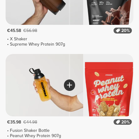
€45.58
€56.98
20%
X Shaker
Supreme Whey Protein 907g
€35.98
€44.98
20%
Fusion Shaker Bottle
Peanut Whey Protein 907g