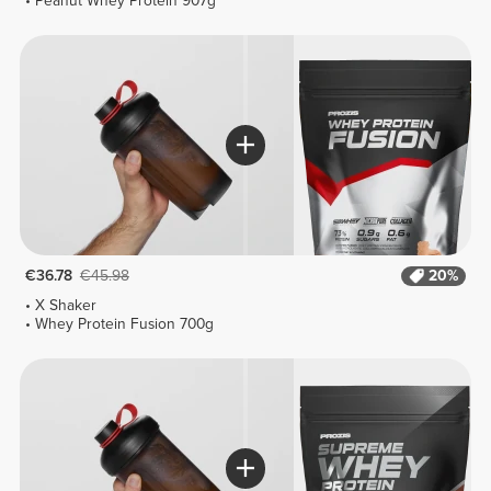
Peanut Whey Protein 907g
€36.78
€45.98
20%
X Shaker
Whey Protein Fusion 700g