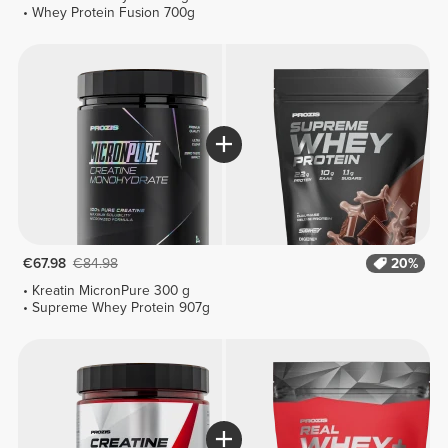
Whey Protein Fusion 700g
€67.98
€84.98
20%
Kreatin MicronPure 300 g
Supreme Whey Protein 907g