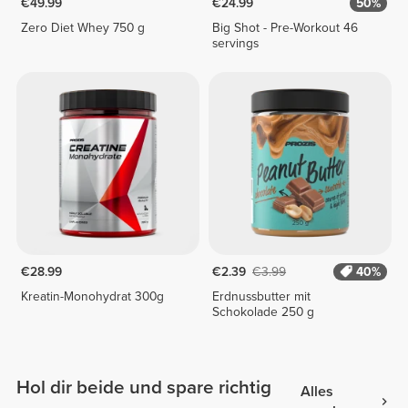
€49.99
€24.99
50%
Zero Diet Whey 750 g
Big Shot - Pre-Workout 46
servings
€28.99
€2.39
€3.99
40%
Kreatin-Monohydrat 300g
Erdnussbutter mit
Schokolade 250 g
Hol dir beide und spare richtig
Alles