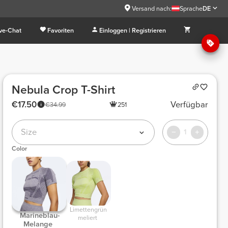
Versand nach:
Sprache
DE
ive-Chat
Favoriten
Einloggen | Registrieren
Nebula Crop T-Shirt
€17.50
Verfügbar
€34.99
251
Size
1
Color
 Limettengrün 
 Marineblau-
meliert 
Melange 