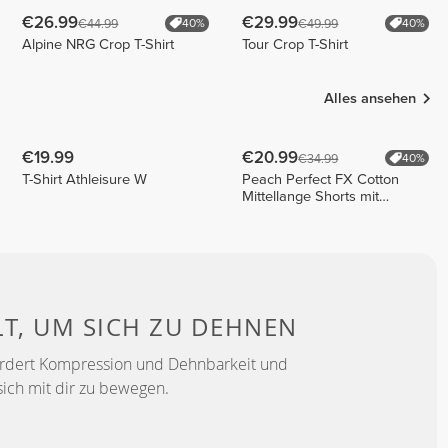
€26.99
€29.99
€44.99
€49.99
40%
40%
Alpine NRG Crop T-Shirt
Tour Crop T-Shirt
Alles ansehen
€19.99
€20.99
€34.99
40%
T-Shirt Athleisure W
Peach Perfect FX Cotton
Mittellange Shorts mit
normaler Taille
LT, UM
SICH ZU DEHNEN
ördert Kompression und Dehnbarkeit und
sich mit dir zu bewegen.