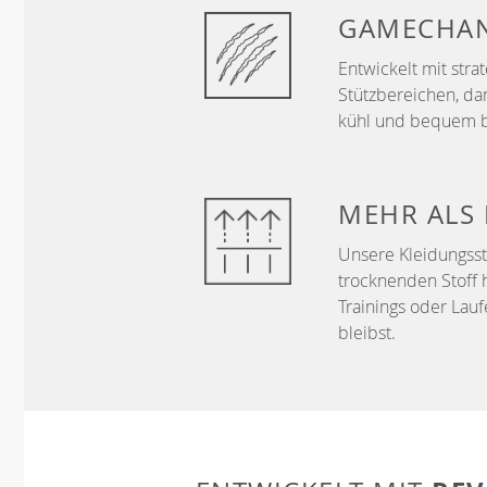
GAMECHA
Entwickelt mit str
Stützbereichen, da
kühl und bequem b
MEHR ALS
Unsere Kleidungss
trocknenden Stoff 
Trainings oder Lau
bleibst.