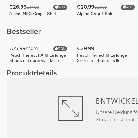
€26.99
€20.99
€44.99
€34.99
40%
40%
Alpine NRG Crop T-Shirt
Alpine Crop T-Shirt
Bestseller
€27.99
€29.99
€34.99
20%
Peach Perfect FX Mittellange
Peach Perfect Mittellange
Shorts mit normaler Taille
Shorts mit hoher Taille
Produktdetails
ENTWICKE
Unsere Kleidung f
ist dazu bestimmt, 