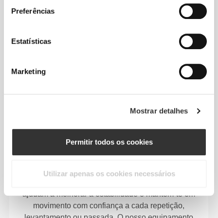
Preferências
Estatísticas
Protege o teu corpo
Equipamento que
Marketing
potencia o teu
desempenho
Mostrar detalhes
Desenvolvido para atletas e estilos de vida ativos,
Permitir todos os cookies
o equipamento Prozis combina materiais
avançados e design anatómico para apoio
direcionado onde mais precisas. Leves,
Utilizar apenas os cookies necessários
confortáveis e discretos, estes itens essenciais
ajudam a melhorar a estabilidade e mantêm-te em
movimento com confiança a cada repetição,
levantamento ou passada. O nosso equipamento