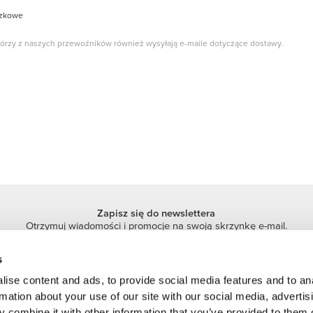
ązkowe
rzy z naszych przewoźników również wysyłają e-maile dotyczące dostawy.
Zapisz się do newslettera
Otrzymuj wiadomości i promocje na swoją skrzynkę e-mail.
Zapisz się
s
ise content and ads, to provide social media features and to an
rmation about your use of our site with our social media, advertis
 combine it with other information that you’ve provided to them o