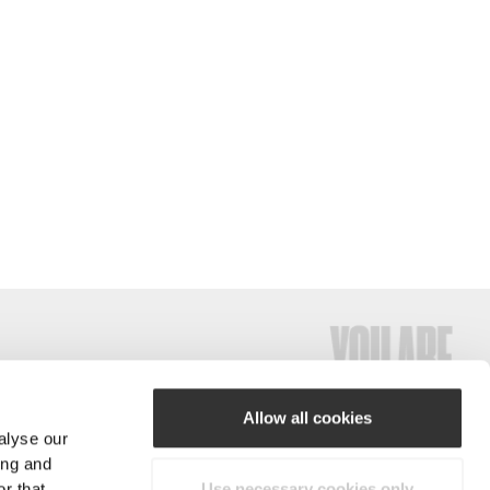
Allow all cookies
alyse our
#ExceedYourself
ing and
r that
Use necessary cookies only