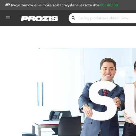
Twoje zamówienie może zostać wysłane jeszcze dziś
06
:
46
:
38