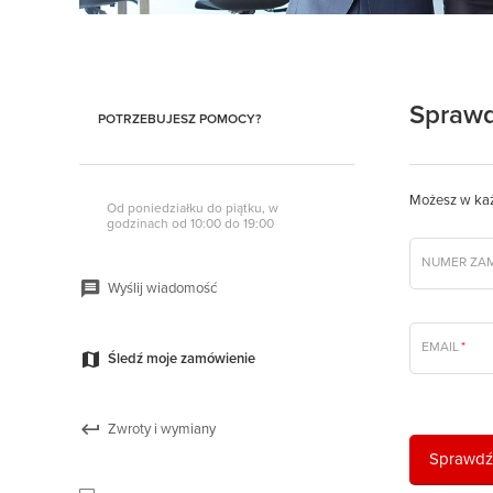
Sprawd
POTRZEBUJESZ POMOCY?
Możesz w każd
Od poniedziałku do piątku, w
godzinach od 10:00 do 19:00
NUMER ZA
Wyślij wiadomość
EMAIL
*
Śledź moje zamówienie
Zwroty i wymiany
Sprawdź