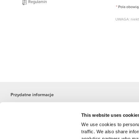
Regulamin
*
Pola obowi
UWAGA: niektó
Przydatne informacje
Dołącz do naszego zespołu
Zostań partnerem
This website uses cookie
Regulamin
We use cookies to personal
Obsługa klienta
traffic. We also share info
analytics partners who may