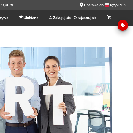
99,00 zł
Dostawa do:
Język
PL
 zywo
Ulubione
Zaloguj się | Zarejestruj się