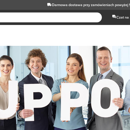
Darmowa dostawa
przy zamówieniach powyżej 
Czat na