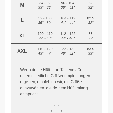
84 - 92
96 - 104
82
M
33" - 36"
38" - 41"
32"
92 - 100
104 - 112
82.5
L
36" - 39"
41" - 44"
32"
100 - 110
112 - 122
83
XL
39" - 43"
44" - 48"
33"
110 - 120
122 - 132
83.5
XXL
43" - 47"
48" - 52"
33"
Wenn deine Hüft- und Taillenmaße
unterschiedliche Größenempfehlungen
ergeben, empfehlen wir, die Größe
auszuwählen, die deinem Hüftumfang
entspricht.