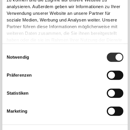
analysieren. Außerdem geben wir Informationen zu Ihrer
PRODUKTMERKMALE
Verwendung unserer Website an unsere Partner für
soziale Medien, Werbung und Analysen weiter. Unsere
SCHNELLTROCKNEND
Partner führen diese Informationen möglicherweise mit
Fortschrittliches
weiteren Daten zusammen, die Sie ihnen bereitgestellt
Feuchtigkeitsmanagement leitet Schweiß
haben oder die sie im Rahmen Ihrer Nutzung der Dienste
schnell ab, sodass er rasch verdunstet —
gesammelt haben.
für ein trockenes Hautgefühl und
Einwilligungsauswahl
anhaltenden Tragekomfort.
Notwendig
Präferenzen
NORMALE PASSFORM
Statistiken
FÜR DRINNEN UND DRAUSSEN G
EEIGNET
KOMFORT IN ALLEN JAHRESZEITEN
Marketing
TRAINING MIT MITTLERER
BELASTUNG