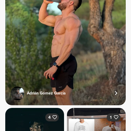
Adrián Gómez García
4
1