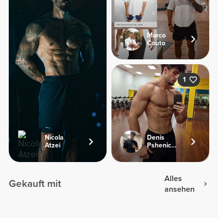
Marco
Couto
1
Nicola
Denis
Atzei
Pshenichnyi
Alles
Gekauft mit
ansehen