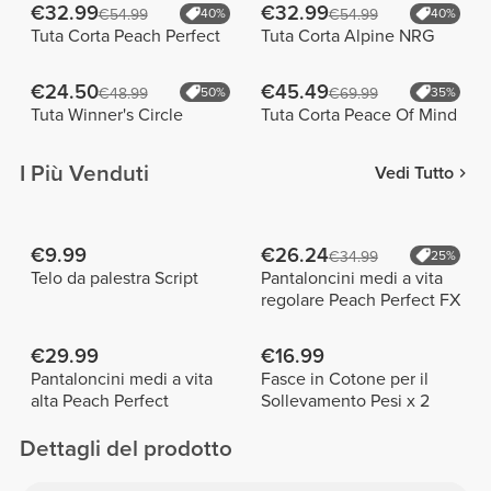
€32.99
€32.99
€54.99
40%
€54.99
40%
Tuta Corta Peach Perfect
Tuta Corta Alpine NRG
€24.50
€45.49
€48.99
50%
€69.99
35%
Tuta Winner's Circle
Tuta Corta Peace Of Mind
I Più Venduti
Vedi Tutto
€9.99
€26.24
€34.99
25%
Telo da palestra Script
Pantaloncini medi a vita
regolare Peach Perfect FX
€29.99
€16.99
Pantaloncini medi a vita
Fasce in Cotone per il
alta Peach Perfect
Sollevamento Pesi x 2
Dettagli del prodotto