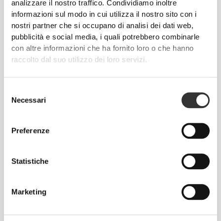
analizzare il nostro traffico. Condividiamo inoltre
informazioni sul modo in cui utilizza il nostro sito con i
nostri partner che si occupano di analisi dei dati web,
pubblicità e social media, i quali potrebbero combinarle
con altre informazioni che ha fornito loro o che hanno
raccolto dal suo utilizzo dei loro servizi.
Selezione
Necessari
del
consenso
Preferenze
Senti il tuo corpo ad ogni mossa che fai.
La vestibilità aderente mette in mostra la
silhouette del tuo corpo.
Statistiche
Marketing
Regolare