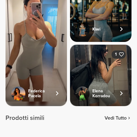
Kiwi
1
Federica
Elena
Pacela
Korradou
Prodotti simili
Vedi Tutto