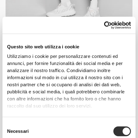
Questo sito web utilizza i cookie
Info e assistenza
Utilizziamo i cookie per personalizzare contenuti ed
annunci, per fornire funzionalità dei social media e per
analizzare il nostro traffico. Condividiamo inoltre
Guida alle taglie
informazioni sul modo in cui utilizza il nostro sito con i
nostri partner che si occupano di analisi dei dati web,
pubblicità e social media, i quali potrebbero combinarle
Recensioni globali
con altre informazioni che ha fornito loro o che hanno
4.8
raccolto dal suo utilizzo dei loro servizi.
(14338 recensioni)
Selezione
Dalla nostra comunità
Vedi Tutto
Necessari
del