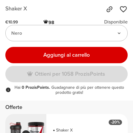
Shaker X
Disponibile
98
€10.99
Nero
Aggiungi al carrello
Ottieni per 1058 ProzisPoints
Hai
0 ProzisPoints.
Guadagnane di più per ottenere questo
prodotto gratis!
Offerte
-20%
Shaker X