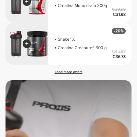
Creatina Monoidrato 300g
€39.98
€31.98
-20%
Shaker X
Creatina Creapure® 300 g
€45.98
€36.78
Load more offers