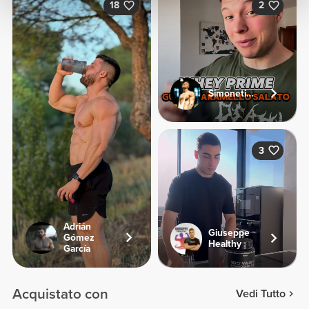
18
2
Simonetinifit
3
Adrián
Giuseppe
Gómez
Healthy
García
Acquistato con
Vedi Tutto