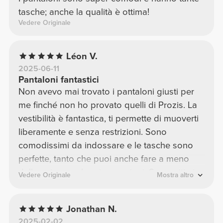
tasche; anche la qualità è ottima!
Vedere Originale
Léon V.
2025-06-11
Pantaloni fantastici
Non avevo mai trovato i pantaloni giusti per
me finché non ho provato quelli di Prozis. La
vestibilità è fantastica, ti permette di muoverti
liberamente e senza restrizioni. Sono
comodissimi da indossare e le tasche sono
perfette, tanto che puoi anche fare a meno
dello zaino per brevi escursioni. Sono ottimi
Vedere Originale
Mostra altro
anche per lo sport e sono un must per l'uso
quotidiano o quando vuoi essere alla moda!
Jonathan N.
2025-02-02