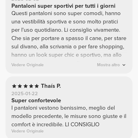
Pantaloni super sportivi per tutti i giorni
Questi pantaloni sono super comodi, hanno
una vestibilità sportiva e sono molto pratici
per l'uso quotidiano. Li consiglio vivamente.
Che sia per portare a spasso il cane, per stare
sul divano, alla scrivania o per fare shopping,
hanno un look super chic e sportivo, ma allo
stesso tempo sono comodi come dei jogger
Vedere Originale
Mostra altro
e super comodi.
Thaís P.
2025-01-22
Super confortevole
I pantaloni vestono benissimo, meglio del
modello precedente, le misure sono giuste e il
comfort è incredibile. LI CONSIGLIO
Vedere Originale