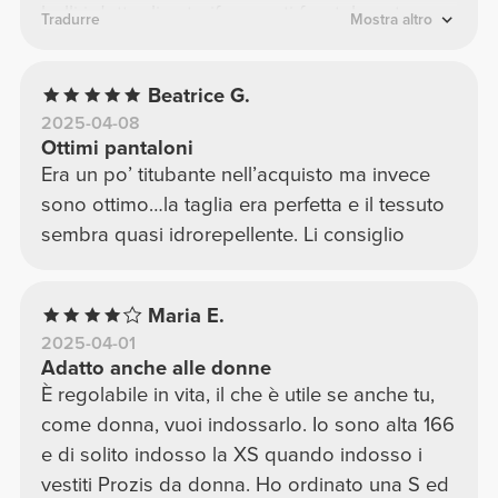
belli i dettagli catarifrangenti frontalmente,
Tradurre
Mostra altro
pantaloni perfetti per il tempo libero o uscita
informale
Beatrice G.
2025-04-08
Ottimi pantaloni
Era un po’ titubante nell’acquisto ma invece
sono ottimo…la taglia era perfetta e il tessuto
sembra quasi idrorepellente. Li consiglio
Maria E.
2025-04-01
Adatto anche alle donne
È regolabile in vita, il che è utile se anche tu,
come donna, vuoi indossarlo. Io sono alta 166
e di solito indosso la XS quando indosso i
vestiti Prozis da donna. Ho ordinato una S ed