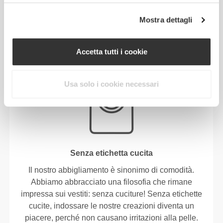
Leggerezza, traspirazione e freschezza.
Mostra dettagli
Accetta tutti i cookie
IL NOSTRO MARCHIO È IL
TUO CONFORT.
Usa solo i cookie necessari
Senza etichetta cucita
Il nostro abbigliamento è sinonimo di comodità.
Abbiamo abbracciato una filosofia che rimane
impressa sui vestiti: senza cuciture! Senza etichette
cucite, indossare le nostre creazioni diventa un
piacere, perché non causano irritazioni alla pelle.