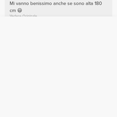
Mi vanno benissimo anche se sono alta 180
cm 😃
Vedere Originale
Patricia V.
2025-10-12
Meraviglioso
Sono tra i miei preferiti! Leggermente
trasparenti ma così comodi e carini!
Vedere Originale
Joana R.
2026-06-18
Superiore
Ho adorato il tessuto.
Vedere Originale