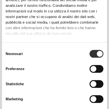
annunci, per fornire funzionalità dei social media e per
TECNOLOGIA DELLE FIBRE
analizzare il nostro traffico. Condividiamo inoltre
informazioni sul modo in cui utilizza il nostro sito con i
nostri partner che si occupano di analisi dei dati web,
pubblicità e social media, i quali potrebbero combinarle
con altre informazioni che ha fornito loro o che hanno
raccolto dal suo utilizzo dei loro servizi.
Selezione
Necessari
del
consenso
La tecnologia V6© è progettata per offrire una
Preferenze
ventilazione e un comfort superiori. La nostra
avanzata tecnologia senza cuciture V6 è una
miscela di cupro, poliammide ed elastan, che offre
Statistiche
una traspirabilità naturale ed efficaci proprietà anti-
umidità. V6© offre un tocco morbido come la seta e
Marketing
un ottimo potere elastico, perfetto sia per gli
allenamenti ad alta intensità che per il tempo libero.