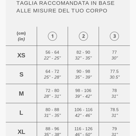
TAGLIA RACCOMANDATA IN BASE
ALLE MISURE DEL TUO CORPO
(cm)
(in)
56 - 64
82 - 90
77
XS
22" - 25"
32" - 35"
30"
64 - 72
90 - 98
77.5
S
25" - 28"
35" - 39"
30.5"
72 - 80
98 - 106
78
M
28" - 31"
39" - 42"
31"
80 - 88
106 - 116
78.5
L
31" - 35"
42" - 46"
31"
88 - 96
116 - 126
79
XL
35" - 38"
46" - 50"
31"