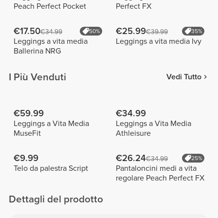
Peach Perfect Pocket
Perfect FX
€17.50
€25.99
€34.99
50%
€39.99
35%
Leggings a vita media
Leggings a vita media Ivy
Ballerina NRG
I Più Venduti
Vedi Tutto
€59.99
€34.99
Leggings a Vita Media
Leggings a Vita Media
MuseFit
Athleisure
€9.99
€26.24
€34.99
25%
Telo da palestra Script
Pantaloncini medi a vita
regolare Peach Perfect FX
Dettagli del prodotto