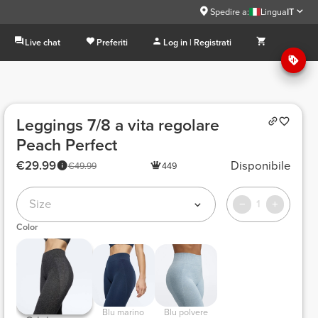
Spedire a:
Lingua
IT
Live chat
Preferiti
Log in | Registrati
Leggings 7/8 a vita regolare
Peach Perfect
€29.99
Disponibile
€49.99
449
Size
1
Color
 Blu marino 
 Blu polvere 