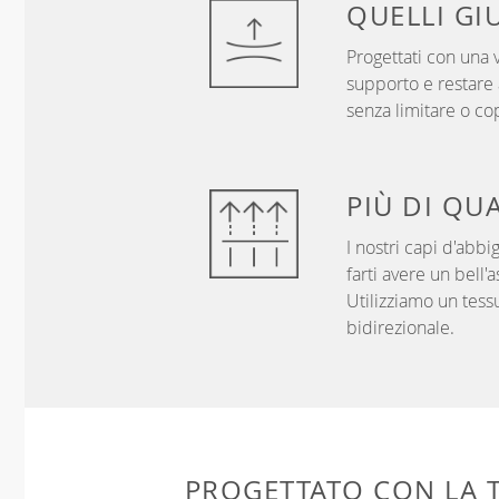
QUELLI
GI
Progettati con una v
supporto e restare a
senza limitare o co
PIÙ DI
QUA
I nostri capi d'abbi
farti avere un bell'
Utilizziamo un tess
bidirezionale.
PROGETTATO CON LA