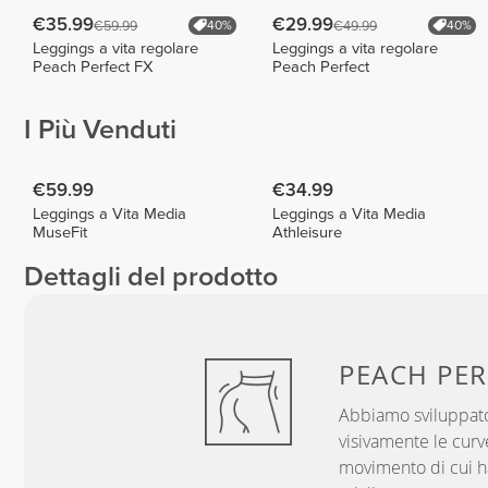
€35.99
€29.99
€59.99
€49.99
40%
40%
Leggings a vita regolare
Leggings a vita regolare
Peach Perfect FX
Peach Perfect
I Più Venduti
€59.99
€34.99
Leggings a Vita Media
Leggings a Vita Media
MuseFit
Athleisure
Dettagli del prodotto
PEACH
PER
Abbiamo sviluppato
visivamente le curve
movimento di cui hai