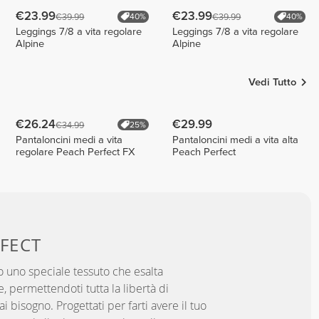
€23.99
€23.99
€39.99
€39.99
40%
40%
Leggings 7/8 a vita regolare
Leggings 7/8 a vita regolare
Alpine
Alpine
Vedi Tutto
€26.24
€29.99
€34.99
25%
Pantaloncini medi a vita
Pantaloncini medi a vita alta
regolare Peach Perfect FX
Peach Perfect
FECT
 uno speciale tessuto che esalta
, permettendoti tutta la libertà di
 bisogno. Progettati per farti avere il tuo