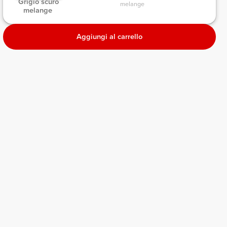
 Grigio scuro 
melange 
melange 
Aggiungi al carrello