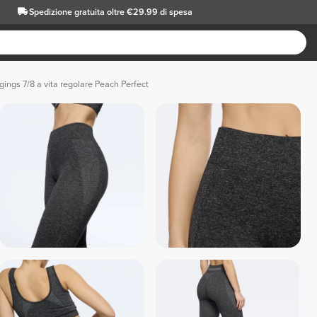
Spedizione gratuita oltre €29.99 di spesa
gings 7/8 a vita regolare Peach Perfect