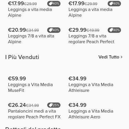
€17.99
€17.99
€29.99
40%
€29.99
40%
Leggings a vita media
Leggings a vita media
Alpine
Alpine
€20.99
€29.99
€34.99
40%
€49.99
40%
Leggings 7/8 a vita alta
Leggings 7/8 a vita
Alpine
regolare Peach Perfect
I Più Venduti
Vedi Tutto
€59.99
€34.99
Leggings a Vita Media
Leggings a Vita Media
MuseFit
Athleisure
€26.24
€34.99
€34.99
25%
Pantaloncini medi a vita
Leggings a Vita Media
regolare Peach Perfect FX
Athleisure Aero