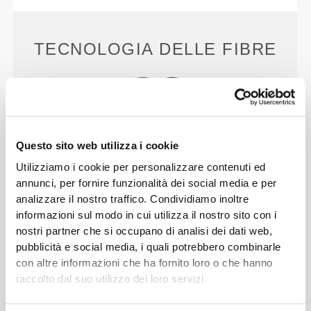
TECNOLOGIA DELLE FIBRE
Questo sito web utilizza i cookie
PoliStretch© è la nostra versatilissima tecnologia
Utilizziamo i cookie per personalizzare contenuti ed
delle fibre sviluppata in laboratorio, che offre il
annunci, per fornire funzionalità dei social media e per
giusto livello di compressione e un ottimo potere di
analizzare il nostro traffico. Condividiamo inoltre
elasticità, per migliori prestazioni, supporto e
informazioni sul modo in cui utilizza il nostro sito con i
comodità. PoliStretch© ti tiene al fresco e
nostri partner che si occupano di analisi dei dati web,
all'asciutto e favorisce la libertà di movimento.
pubblicità e social media, i quali potrebbero combinarle
con altre informazioni che ha fornito loro o che hanno
raccolto dal suo utilizzo dei loro servizi.