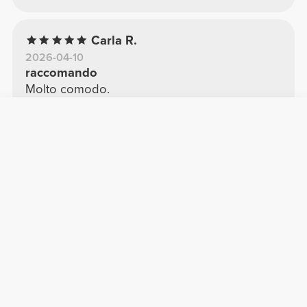
Carla R.
2026-04-10
raccomando
Molto comodo.
Vedere Originale
Luisa Q.
2026-01-29
Ottima qualità
Materiale super confortevole
Vedere Originale
Diana R.
2025-04-21
Io adoro