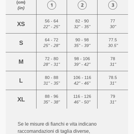
(cm)
(in)
56 - 64
82 - 90
77
XS
22" - 25"
32" - 35"
30"
64 - 72
90 - 98
77.5
S
25" - 28"
35" - 39"
30.5"
72 - 80
98 - 106
78
M
28" - 31"
39" - 42"
31"
80 - 88
106 - 116
78.5
L
31" - 35"
42" - 46"
31"
88 - 96
116 - 126
79
XL
35" - 38"
46" - 50"
31"
Se le misure di fianchi e vita indicano
raccomandazioni di taglia diverse,