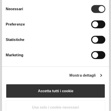
IL NOSTRO MARCHIO È IL
Selezione
TUO CONFORT.
Necessari
del
consenso
Preferenze
Statistiche
Senza etichetta cucita
Marketing
Il nostro abbigliamento è sinonimo di comodità.
Abbiamo abbracciato una filosofia che rimane
impressa sui vestiti: senza cuciture! Senza etichette
Mostra dettagli
cucite, indossare le nostre creazioni diventa un
piacere, perché non causano irritazioni alla pelle.
Accetta tutti i cookie
CONSIGLI PER LE TAGLIE
Usa solo i cookie necessari