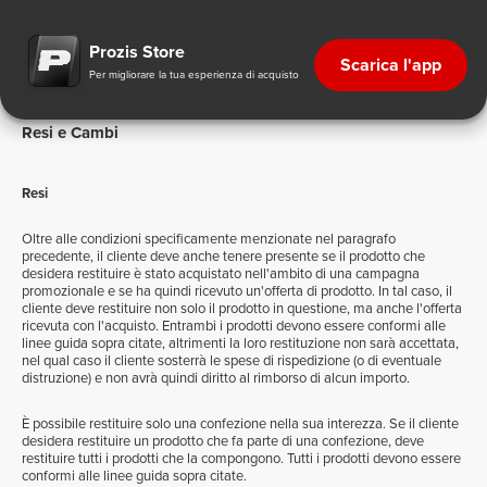
Resi e Cambi
Prozis Store
Scarica l'app
Per migliorare la tua esperienza di acquisto
Resi e Cambi
Resi
Oltre alle condizioni specificamente menzionate nel paragrafo
precedente, il cliente deve anche tenere presente se il prodotto che
desidera restituire è stato acquistato nell'ambito di una campagna
promozionale e se ha quindi ricevuto un'offerta di prodotto. In tal caso, il
cliente deve restituire non solo il prodotto in questione, ma anche l'offerta
ricevuta con l'acquisto. Entrambi i prodotti devono essere conformi alle
linee guida sopra citate, altrimenti la loro restituzione non sarà accettata,
nel qual caso il cliente sosterrà le spese di rispedizione (o di eventuale
distruzione) e non avrà quindi diritto al rimborso di alcun importo.
È possibile restituire solo una confezione nella sua interezza. Se il cliente
desidera restituire un prodotto che fa parte di una confezione, deve
restituire tutti i prodotti che la compongono. Tutti i prodotti devono essere
conformi alle linee guida sopra citate.