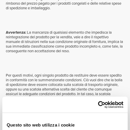
rimborso del prezzo pagato per i prodotti congelati e delle relative spese
di spedizione e imballaggio.
Avvertenza:
La mancanza di qualsiasi elemento che impedisca la
reintegrazione del prodotto per la vendita, vale a dire il rispettivo
manuale di istruzioni nella sua condizione originale di fornitura, implica la
sua immediata classificazione come prodotto incompleto e, come tale, la
conseguente non accettazione del reso.
Per questi motivi, ogni singolo prodotto da restituire deve essere spedito
in conformità con le summenzionate condizioni. Ciò vuol dire che la bolla
di spedizione deve essere collocata sulla scatola di trasporto originale,
oppure su una scatola alternativa scelta dal cliente che comunque
assicuri le adeguate condizioni del prodotto. In tal caso, la scatola
alternativa verrà distrutta non appena verrà confermato che il prodotto
sia intatto e completo.
Questo sito web utilizza i cookie
Se una qualsiasi delle precedenti condizioni non dovesse venire