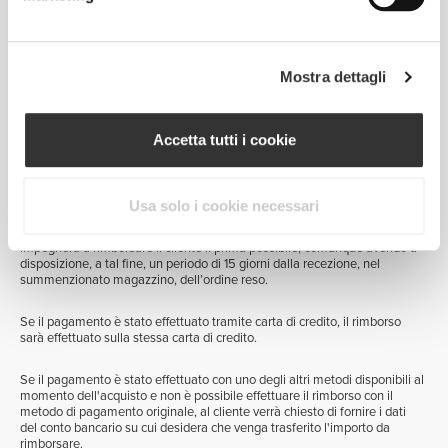
rientrare in commercio, verrà emesso un coupon valido per lo stesso
prodotto da applicare ad un futuro ordine, potendo essere applicate le
condizioni di utilizzo di tale coupon fornite nella sezione Coupon. Se il
prodotto reso non dovesse soddisfare le condizioni descritte
previamente, verrà inviato al cliente un messaggio che dichiara la non
Mostra dettagli
accettazione di tale resa con indicazione del periodo di tempo reso
disponibile per il ritiro, dal magazzino, del prodotto originalmente inviato.
Accetta tutti i cookie
Modalità di Rimborso
Usa solo i cookie necessari
Fatta salva la situazione di reso in base al Diritto di Recesso, PROZIS si
impegnerà a rimborsare il cliente il prima possibile, comunque avendo a
disposizione, a tal fine, un periodo di 15 giorni dalla recezione, nel
summenzionato magazzino, dell’ordine reso.
Se il pagamento è stato effettuato tramite carta di credito, il rimborso
sarà effettuato sulla stessa carta di credito.
Se il pagamento è stato effettuato con uno degli altri metodi disponibili al
momento dell'acquisto e non è possibile effettuare il rimborso con il
metodo di pagamento originale, al cliente verrà chiesto di fornire i dati
del conto bancario su cui desidera che venga trasferito l'importo da
rimborsare.