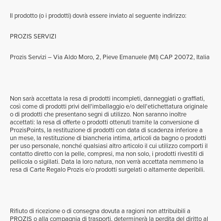
Il prodotto (o i prodotti) dovrà essere inviato al seguente indirizzo:
PROZIS SERVIZI
Prozis Servizi – Via Aldo Moro, 2, Pieve Emanuele (MI) CAP 20072, Italia
Non sarà accettata la resa di prodotti incompleti, danneggiati o graffiati,
così come di prodotti privi dell'imballaggio e/o dell'etichettatura originale
o di prodotti che presentano segni di utilizzo. Non saranno inoltre
accettati: la resa di offerte o prodotti ottenuti tramite la conversione di
ProzisPoints, la restituzione di prodotti con data di scadenza inferiore a
un mese, la restituzione di biancheria intima, articoli da bagno o prodotti
per uso personale, nonché qualsiasi altro articolo il cui utilizzo comporti il
contatto diretto con la pelle, compresi, ma non solo, i prodotti rivestiti di
pellicola o sigillati. Data la loro natura, non verrà accettata nemmeno la
resa di
Carte Regalo Prozis
e/o prodotti surgelati o altamente deperibili.
Rifiuto di ricezione o di consegna dovuta a ragioni non attribuibili a
PROZIS o alla compagnia di trasporti, determinerà la perdita del diritto al