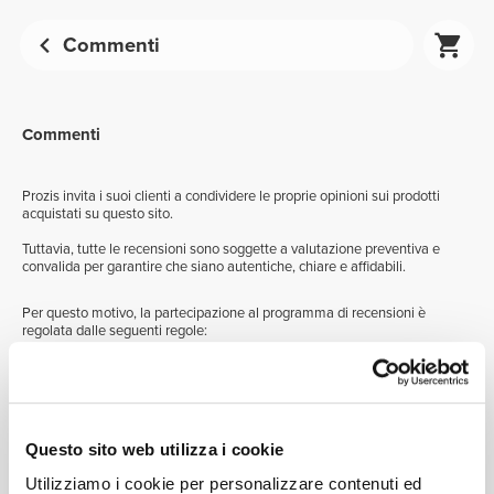
Commenti
Commenti
Prozis invita i suoi clienti a condividere le proprie opinioni sui prodotti
acquistati su questo sito.
Tuttavia, tutte le recensioni sono soggette a valutazione preventiva e
convalida per garantire che siano autentiche, chiare e affidabili.
Per questo motivo, la partecipazione al programma di recensioni è
regolata dalle seguenti regole:
Devi essere un cliente registrato sul nostro sito e devi effettuare il
login;
Puoi scrivere un commento solo su un prodotto che hai già provato;
Puoi scrivere un solo commento per ogni prodotto acquistato;
Il voto al prodotto e il titolo devono corrispondere ai contenuti del
Questo sito web utilizza i cookie
commento;
Per favore, condividi la tua opinione in modo rispettoso e civile;
Utilizziamo i cookie per personalizzare contenuti ed