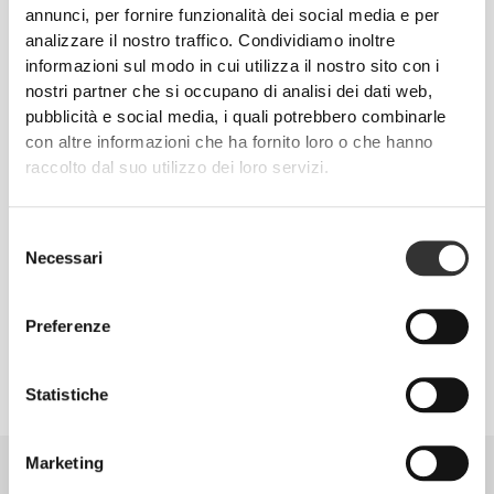
Il tuo commento verrà valutato e pubblicato sul nostro sito se
annunci, per fornire funzionalità dei social media e per
approvato;
analizzare il nostro traffico. Condividiamo inoltre
Ci riserviamo il diritto di non pubblicare commenti che non siano
informazioni sul modo in cui utilizza il nostro sito con i
rispettosi della politica della nostra società.
Non è consentito menzionare il nome, il marchio o il fornitore di
nostri partner che si occupano di analisi dei dati web,
qualunque altro prodotto diverso da quello in questione.
pubblicità e social media, i quali potrebbero combinarle
con altre informazioni che ha fornito loro o che hanno
Cosa ottengo in cambio?
raccolto dal suo utilizzo dei loro servizi.
- Ricevi
15
ProzisPoint per ogni commento.
- Il numero di commenti per cliente è illimitato, puoi accumulare tutti i
Selezione
ProzisPoints che desideri.
Necessari
del
consenso
- Puoi scambiare i ProzisPoint con omaggi Prozis durante la procedura di
checkout del tuo ordine.
Preferenze
Statistiche
Marketing
Informazioni Utili