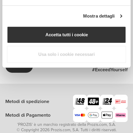
Unisciti a noi
Diventa nostro Partner
Mostra dettagli
Termini e condizioni
Assistenza clienti
Accetta tutti i cookie
Iscriviti alla Newsletter
Ricevi le novità e le
promozioni nella tua e-mail.
Usa solo i cookie necessari
Iscriviti
#ExceedYourself
Metodi di spedizione
Metodi di Pagamento
'PROZIS' è un marchio registrato della Prozis.com, S.A.
© Copyright 2026 Prozis.com, S.A. Tutti i diritti riservati.