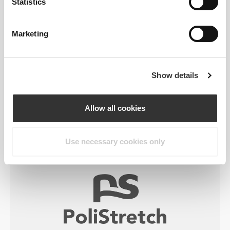
Statistics
πλεξίματος που αναπτύχθηκε από την Prozis και
δημιουργεί ενδύματα υψηλής απόδοσης, σαν
Marketing
δεύτερο δέρμα, με βελτιωμένη ελαστικότητα,
υποστήριξη και άνεση.
RevoKnit
αποδίδει καλύτερα, προσφέρει
Show details
μεγαλύτερη άνεση και είναι καλύτερο για το
περιβάλλον.
Allow all cookies
Use necessary cookies only
ΤΕΧΝΟΛΟΓΊΑ ΙΝΏΝ