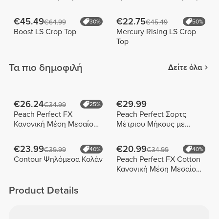
€45.49
€22.75
€64.99
30%
€45.49
50%
Boost LS Crop Top
Mercury Rising LS Crop
Top
Τα πιο δημοφιλή
Δείτε όλα
€26.24
€29.99
€34.99
25%
Peach Perfect FX
Peach Perfect Σορτς
Κανονική Μέση Μεσαίου
Μέτριου Μήκους με
Μήκους Σορτς
Ψηλή Μέση
€23.99
€20.99
€39.99
40%
€34.99
40%
Contour Ψηλόμεσα Κολάν
Peach Perfect FX Cotton
Κανονική Μέση Μεσαίου
Μήκους Σορτς
Product Details