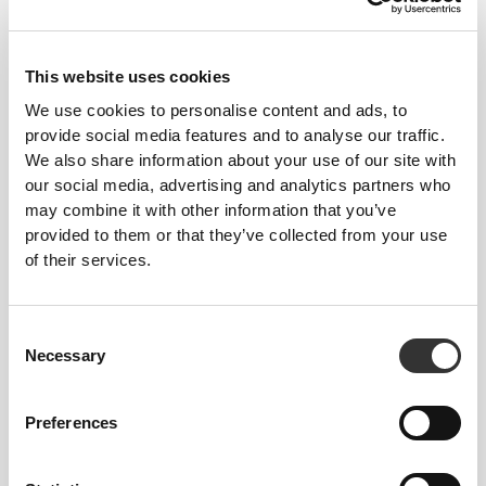
ΠΕΡΙΣΣΌΤΕΡΟ ΑΠΌ
Ό,ΤΙ ΦΑΊΝΕΤΑΙ
This website uses cookies
Ειδικά αναπτυγμένη τεχνολογία ινών με ιδιότητες
We use cookies to personalise content and ads, to
απομάκρυνσης της υγρασίας που σας βοηθούν να
provide social media features and to analyse our traffic.
παραμένετε στεγνοί και άνετοι.
We also share information about your use of our site with
our social media, advertising and analytics partners who
may combine it with other information that you’ve
provided to them or that they’ve collected from your use
ΣΧΕΔΙΑΣΜΈΝΟ ΜΕ ΤΗΝ
of their services.
ΤΕΧΝΟΛΟΓΊΑ
REVOKNIT
Consent
Necessary
Selection
Preferences
RevoKnit
είναι μια προηγμένη τεχνολογία