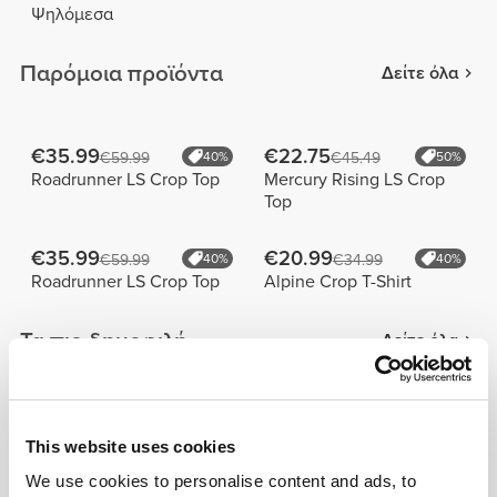
Ψηλόμεσα
Παρόμοια προϊόντα
Δείτε όλα
€35.99
€22.75
€59.99
40%
€45.49
50%
Roadrunner LS Crop Top
Mercury Rising LS Crop
Top
€35.99
€20.99
€59.99
40%
€34.99
40%
Roadrunner LS Crop Top
Alpine Crop T-Shirt
Τα πιο δημοφιλή
Δείτε όλα
€26.24
€29.99
€34.99
25%
Peach Perfect FX
Peach Perfect Σορτς
This website uses cookies
Κανονική Μέση Μεσαίου
Μέτριου Μήκους με
We use cookies to personalise content and ads, to
Μήκους Σορτς
Ψηλή Μέση