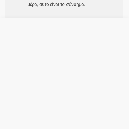
μέρα, αυτό είναι το σύνθημα.
Χαλαρό
Απόλυτη ελευθερία κινήσεων. Η
άνετη και χαλαρή εφαρμογή σας για
μια casual εμφάνιση.