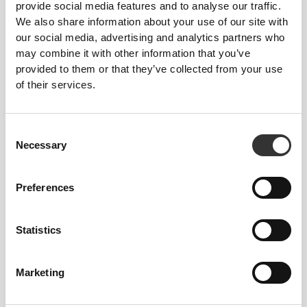
provide social media features and to analyse our traffic.
€23.99
€20.99
€39.99
40%
€34.99
40%
We also share information about your use of our site with
Contour Ψηλόμεσα Κολάν
Peach Perfect FX Cotton
our social media, advertising and analytics partners who
Κανονική Μέση Μεσαίου
may combine it with other information that you’ve
Μήκους Σορτς
provided to them or that they’ve collected from your use
Product Details
of their services.
Consent
Necessary
Selection
Preferences
ΣΧΕΔΙΑΣΜΈΝΟ ΓΙΑ
ΝΑ
ΤΕΝΤΏΝΕΤΑΙ
Statistics
Τα ρούχα μας ευνοούν τη συμπίεση και την
ελαστικότητα και είναι σχεδιασμένα να κινούνται μαζί
Marketing
σου.