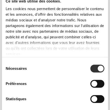
Ce site web utilise des cookies.
Les cookies nous permettent de personnaliser le contenu
et les annonces, d'offrir des fonctionnalités relatives aux
médias sociaux et d'analyser notre trafic. Nous
partageons également des informations sur l'utilisation de
Liberté totale de mouvement. Une coupe
notre site avec nos partenaires de médias sociaux, de
confortable et décontractée pour un look casual.
publicité et d'analyse, qui peuvent combiner celles-ci
avec d'autres informations que vous leur avez fournies
TAILLE RECOMMANDÉE EN FONCTION DE
ou qu'ils ont collectées lors de votre utilisation de leurs
TES MENSURATIONS
services.
Sélection
Nécessaires
du
ENTRE-
JAMBE
consentement
TAILLE
HANCHES
mesuré de
TAILLE
(cm)/(in)
(cm)/(in)
l'entrejambe à
Préférences
l'ourlet
(cm)/(in)
Statistiques
82 - 90
56 - 64
77
XS
32"
- 35"
5/16
22"
- 25"
30"
1/8
1/4
5/16
7/16