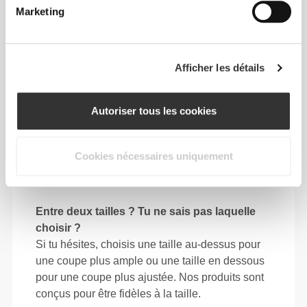
Marketing
64 - 72
90 - 98
77.5
S
25"
- 28"
35"
- 38"
30"
1/4
3/8
7/16
5/8
1/2
Afficher les détails
72 - 80
98 - 106
78
M
28"
- 31"
38"
- 41"
30"
3/8
1/2
5/8
3/4
3/4
Autoriser tous les cookies
80 - 88
106 - 116
78.5
L
31"
- 34"
41"
- 45"
30"
1/2
5/8
3/4
3/4
15/16
88 - 96
116 - 126
79
Cookies nécessaires uniquement
XL
34"
- 37"
45"
- 49"
31"
5/8
3/4
3/4
5/8
1/8
Entre deux tailles ? Tu ne sais pas laquelle
choisir ?
Si tu hésites, choisis une taille au-dessus pour
une coupe plus ample ou une taille en dessous
pour une coupe plus ajustée. Nos produits sont
conçus pour être fidèles à la taille.