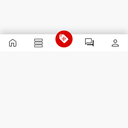
Informations utiles
Rejoignez notre équipe
Devient Partenaire
Termes & Conditions
Service Clients
S'abonner à la Newsletter
Reçois des actualités et des
promotions dans ta boîte
mail.
S'abonner