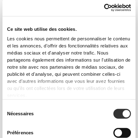
contre la peau.
CONSEILS POUR LES TAILLES
Ce site web utilise des cookies.
Les cookies nous permettent de personnaliser le contenu
et les annonces, d'offrir des fonctionnalités relatives aux
médias sociaux et d'analyser notre trafic. Nous
Cet article
partageons également des informations sur l'utilisation de
Près du corps
notre site avec nos partenaires de médias sociaux, de
publicité et d'analyse, qui peuvent combiner celles-ci
avec d'autres informations que vous leur avez fournies
ou qu'ils ont collectées lors de votre utilisation de leurs
services.
Sélection
Nécessaires
du
consentement
Préférences