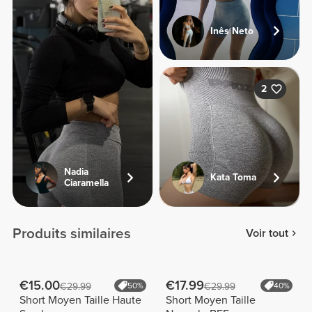
Inês Neto
2
Nadia
Kata Toma
Ciaramella
Produits similaires
Voir tout
€15.00
€17.99
€29.99
50%
€29.99
40%
Short Moyen Taille Haute
Short Moyen Taille