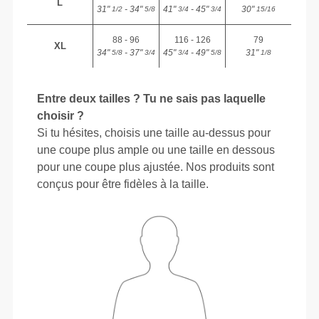
L
31"
- 34"
41"
- 45"
30"
1/2
5/8
3/4
3/4
15/16
88 - 96
116 - 126
79
XL
34"
- 37"
45"
- 49"
31"
5/8
3/4
3/4
5/8
1/8
Entre deux tailles ? Tu ne sais pas laquelle
choisir ?
Si tu hésites, choisis une taille au-dessus pour
une coupe plus ample ou une taille en dessous
pour une coupe plus ajustée. Nos produits sont
conçus pour être fidèles à la taille.