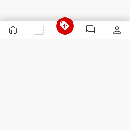
Informations utiles
Rejoignez notre équipe
Devient Partenaire
Termes & Conditions
Service Clients
S'abonner à la Newsletter
Reçois des actualités et des
promotions dans ta boîte
mail.
S'abonner
#ExceedYourself