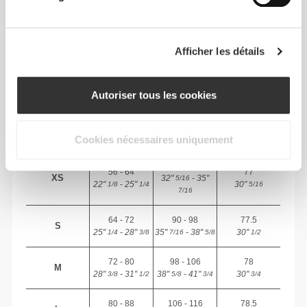
TAILLE RECOMMANDÉE EN FONCTION DE
TES MENSURATIONS
Afficher les détails
ENTRE-
JAMBE
Autoriser tous les cookies
TAILLE
HANCHES
mesuré de
TAILLE
(cm)/(in)
(cm)/(in)
l'entrejambe à
l'ourlet
(cm)/(in)
Cookies nécessaires uniquement
82 - 90
56 - 64
77
XS
32"
- 35"
5/16
22"
- 25"
30"
1/8
1/4
5/16
7/16
64 - 72
90 - 98
77.5
S
25"
- 28"
35"
- 38"
30"
1/4
3/8
7/16
5/8
1/2
72 - 80
98 - 106
78
M
28"
- 31"
38"
- 41"
30"
3/8
1/2
5/8
3/4
3/4
80 - 88
106 - 116
78.5