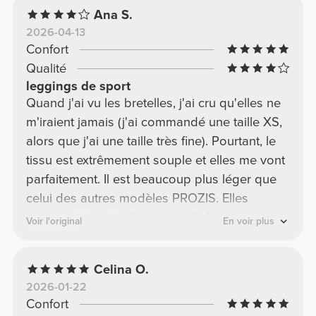
Ana S.
2026-04-13
Confort
Qualité
leggings de sport
Quand j'ai vu les bretelles, j'ai cru qu'elles ne
m'iraient jamais (j'ai commandé une taille XS,
alors que j'ai une taille très fine). Pourtant, le
tissu est extrêmement souple et elles me vont
parfaitement. Il est beaucoup plus léger que
celui des autres modèles PROZIS. Elles
épousent bien les formes, taille basse, mais je
Voir l'original
En voir plus
pense qu'elles ne seront pas idéales pour les
exercices du bas du corps car elles ont
Celina O.
tendance à glisser. Je vais garder ce modèle
2026-01-22
car j'aimais le tissu et la couleur, mais je ne
Confort
pense pas recommander un modèle taille