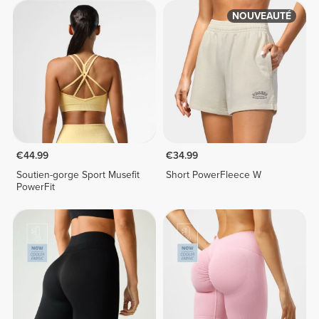
NOUVEAUTÉ
€44.99
€34.99
Soutien-gorge Sport Musefit
Short PowerFleece W
PowerFit