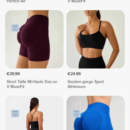
Perfect Air
V MuseFit
€39.99
€24.99
Short Taille Mi-Haute Dos en
Soutien-gorge Sport
V MuseFit
Athleisure