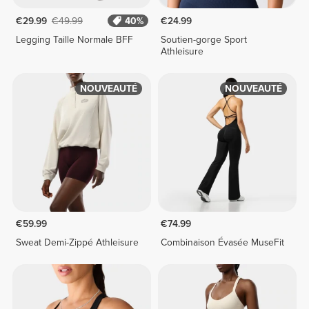
€29.99
€49.99
40%
€24.99
Legging Taille Normale BFF
Soutien-gorge Sport
Athleisure
NOUVEAUTÉ
NOUVEAUTÉ
€59.99
€74.99
Sweat Demi-Zippé Athleisure
Combinaison Évasée MuseFit