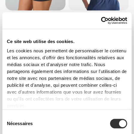
€39.99
€24.99
Short Taille Mi-Haute Dos en
Soutien-gorge Sport
V MuseFit
Athleisure Cross-Front
Ce site web utilise des cookies.
NOUVEAUTÉ
Les cookies nous permettent de personnaliser le contenu
et les annonces, d'offrir des fonctionnalités relatives aux
médias sociaux et d'analyser notre trafic. Nous
partageons également des informations sur l'utilisation de
notre site avec nos partenaires de médias sociaux, de
publicité et d'analyse, qui peuvent combiner celles-ci
avec d'autres informations que vous leur avez fournies
ou qu'ils ont collectées lors de votre utilisation de leurs
€19.99
€24.99
services.
Athleisure Mid-Waist Shorts -
Soutien-gorge Sport
Deep Green
Athleisure
Sélection
Nécessaires
du
consentement