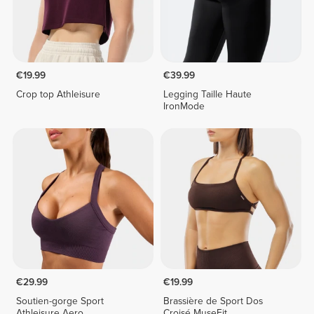
€19.99
€39.99
Crop top Athleisure
Legging Taille Haute
IronMode
€29.99
€19.99
Soutien-gorge Sport
Brassière de Sport Dos
Athleisure Aero
Croisé MuseFit