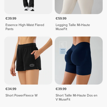
€39.99
€59.99
Essence High-Waist Flared
Legging Taille Mi-Haute
Pants
MuseFit
€34.99
€39.99
Short PowerFleece W
Short Taille Mi-Haute Dos en
V MuseFit