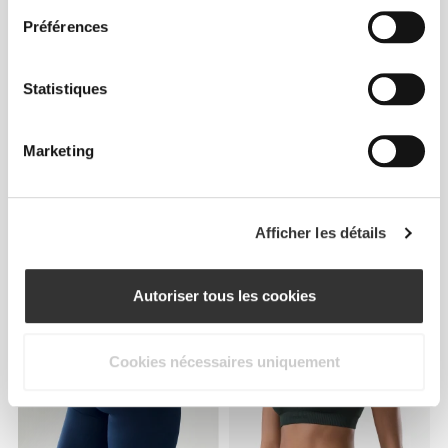
Préférences
Statistiques
Marketing
€29.99
€19.99
Afficher les détails
Soutien-gorge Sport
Crop T-Shirt Athleisure P
Athleisure Aero
Autoriser tous les cookies
Cookies nécessaires uniquement