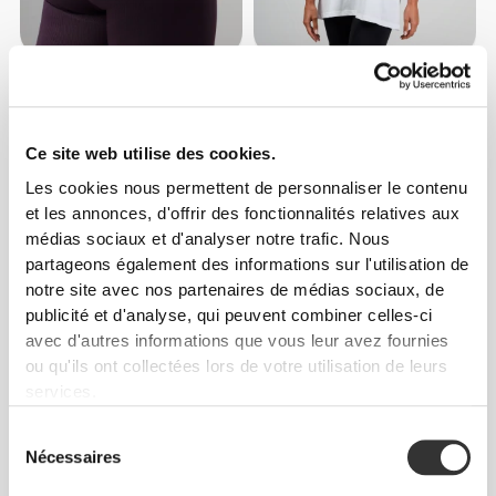
€34.99
€24.99
Legging Taille Mi-Haute
T-Shirt Oversized Athleisure
Athleisure Aero
P
Ce site web utilise des cookies.
Les cookies nous permettent de personnaliser le contenu
et les annonces, d'offrir des fonctionnalités relatives aux
médias sociaux et d'analyser notre trafic. Nous
partageons également des informations sur l'utilisation de
notre site avec nos partenaires de médias sociaux, de
publicité et d'analyse, qui peuvent combiner celles-ci
avec d'autres informations que vous leur avez fournies
ou qu'ils ont collectées lors de votre utilisation de leurs
services.
€59.99
€24.99
Combinaison Athleisure
T-Shirt Oversized Athleisure
Sélection
P
Nécessaires
du
consentement