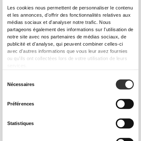
Les cookies nous permettent de personnaliser le contenu
FERMETURE FACILE
et les annonces, d'offrir des fonctionnalités relatives aux
médias sociaux et d'analyser notre trafic. Nous
Fermeture velcro extralarge.
partageons également des informations sur l'utilisation de
notre site avec nos partenaires de médias sociaux, de
publicité et d'analyse, qui peuvent combiner celles-ci
avec d'autres informations que vous leur avez fournies
ou qu'ils ont collectées lors de votre utilisation de leurs
services.
SUPPORT
Sélection
Nécessaires
du
SUPPLÉMENTAIRE
consentement
La boucle pour le pouce te permet d'enrouler plus
Préférences
facilement et de maintenir le tout en place.
Statistiques
CARACTÉRISTIQUES DU