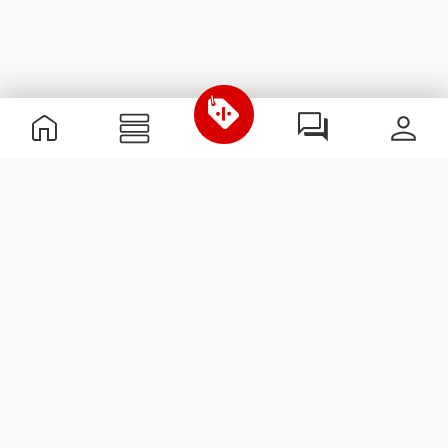
Informations utiles
Rejoignez notre équipe
Devient Partenaire
Termes & Conditions
Service Clients
S'abonner à la Newsletter
Reçois des actualités et des
promotions dans ta boîte
mail.
S'abonner
#ExceedYourself