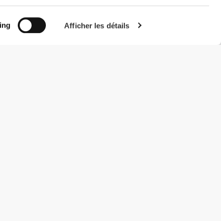
ing
Afficher les détails
#ExceedYourself
Modes de paiement