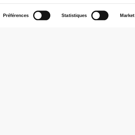
Préférences
Statistiques
Market
S'abonner à la Newsletter
Reçois des actualités et des promotions dans ta boîte mail.
S'abonner