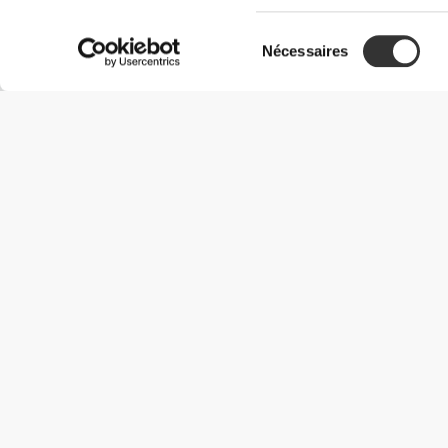
Sélection
Nécessaires
du
consentement
Informations utiles
Rejoignez notre équipe
Devient Partenaire
Termes & Conditions
Service Clients
Options de livraison