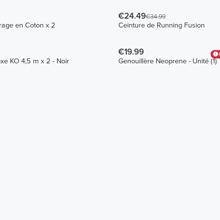
€24.49
€34.99
Sangles de Tirage en Coton x 2
Ceinture de Running Fusion
€19.99
e KO 4,5 m x 2 - Noir
Genouillère Neoprene - Unité (1)