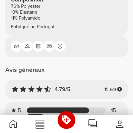
76% Polyester
13% Élastane
11% Polyamide
Fabriqué au Portugal
Avis généraux
4.79/5
19 avis
5
15
4
4
3
0
2
0