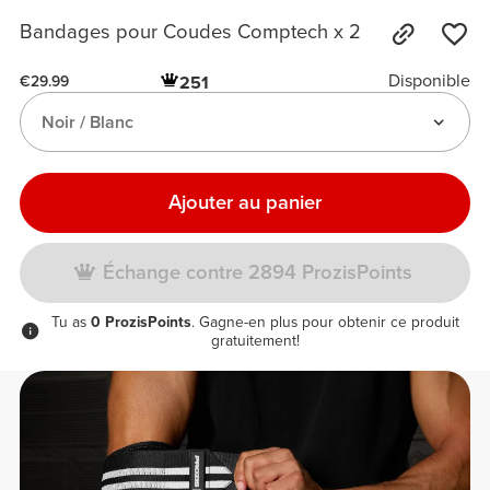
Bandages pour Coudes Comptech x 2
Disponible
251
€29.99
Noir / Blanc
Ajouter au panier
Échange contre 2894 ProzisPoints
Tu as
0 ProzisPoints
. Gagne-en plus pour obtenir ce produit
gratuitement!