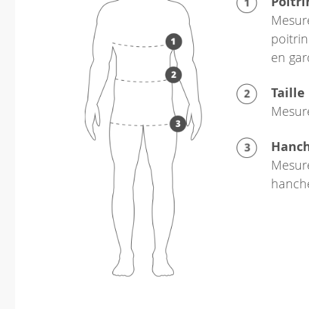
Poitri
Mesure
poitrin
en gar
Taille
Mesure
Hanc
Mesure
hanch