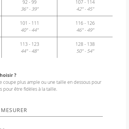
92 - 99
107 - 114
36" - 39"
42" - 45"
101 - 111
116 - 126
40" - 44"
46" - 49"
113 - 123
128 - 138
44" - 48"
50" - 54"
hoisir ?
une coupe plus ample ou une taille en dessous pour
our être fidèles à la taille.
 MESURER