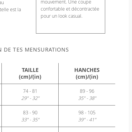
mouvement. Une coupe
au
confortable et décontractée
telle est la
pour un look casual.
N DE TES MENSURATIONS
TAILLE
HANCHES
(cm)/(in)
(cm)/(in)
74 - 81
89 - 96
29" - 32"
35" - 38"
83 - 90
98 - 105
33" - 35"
39" - 41"