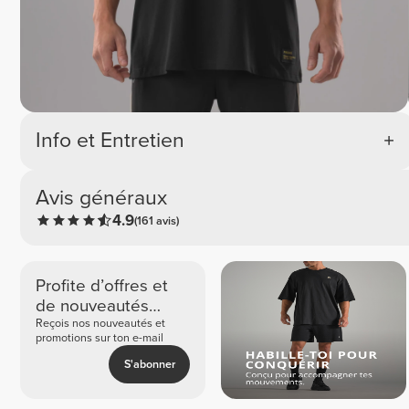
Info et Entretien
Avis généraux
4.9
(161 avis)
Profite d’offres et
de nouveautés
exclusives
Reçois nos nouveautés et
promotions sur ton e-mail
S'abonner