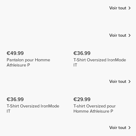
Voir tout
Nando del
Susse
Cerro
Camila
Justino
1
Voir tout
€49.99
€36.99
Pantalon pour Homme
T-Shirt Oversized IronMode
Athleisure P
IT
Voir tout
€36.99
€29.99
T-Shirt Oversized IronMode
T-shirt Oversized pour
IT
Homme Athleisure P
Voir tout