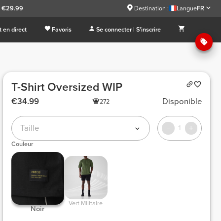
à €29.99
Destination :
Langue
FR
 en direct
Favoris
Se connecter | S'inscrire
T-Shirt Oversized WIP
€34.99
Disponible
272
Taille
1
Couleur
 Vert Militaire 
 Noir 