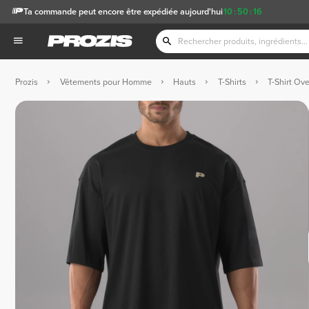
Ta commande peut encore être expédiée aujourd'hui
10
:
50
:
15
Prozis
Vêtements pour Homme
Hauts
T-Shirts
T-Shirt Ov