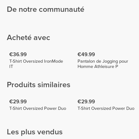
De notre communauté
Marvin
Jr
Tattje
Villarroel
EmmieHeartsFood
6
1
Acheté avec
€36.99
€49.99
T-Shirt Oversized IronMode
Pantalon de Jogging pour
IT
Homme Athleisure P
Produits similaires
€29.99
€29.99
T-Shirt Oversized Power Duo
T-Shirt Oversized Power Duo
Les plus vendus