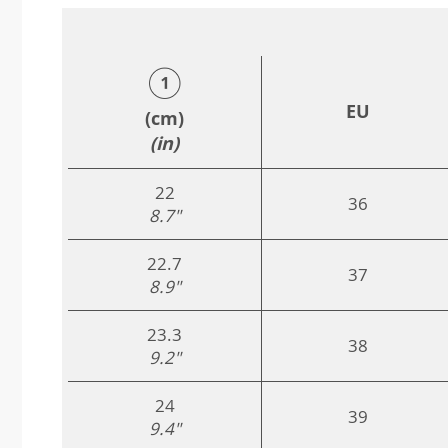
EU
(cm)
(in)
22
36
8.7"
22.7
37
8.9"
23.3
38
9.2"
24
39
9.4"