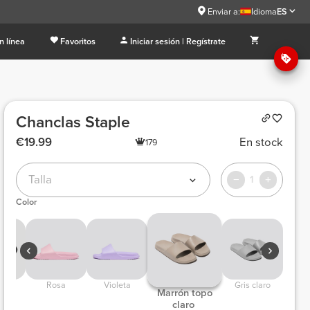
Enviar a:
Idioma
ES
n línea
Favoritos
Iniciar sesión | Regístrate
Chanclas Staple
€19.99
En stock
179
Talla
1
Color
ro 
 Rosa 
 Violeta 
 Gris claro 
 Marrón topo 
claro 