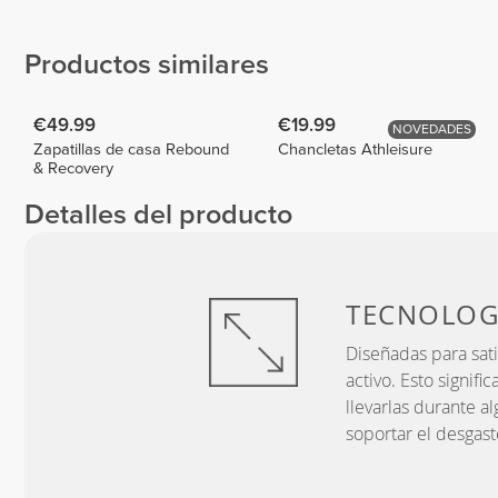
FITTINA
Torres
@BIBITAFIT
1
2
Productos similares
€49.99
€19.99
NOVEDADES
Zapatillas de casa Rebound
Chancletas Athleisure
& Recovery
Detalles del producto
TECNOLOG
Diseñadas para sat
activo. Esto signif
llevarlas durante a
soportar el desgast