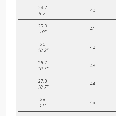
24.7
40
9.7"
25.3
41
10"
26
42
10.2"
26.7
43
10.5"
27.3
44
10.7"
28
45
11"