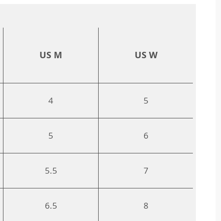
US M
US W
4
5
5
6
5.5
7
6.5
8