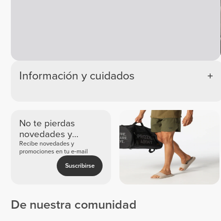
Información y cuidados
No te pierdas
novedades y
ofertas exclusivas
Recibe novedades y
promociones en tu e-mail
Suscribirse
De nuestra comunidad
Marta