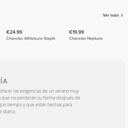
Oliveira
Schaddelee
Rodríguez
Carmela_duofit
Ver todo
€24.99
€19.99
Chanclas Athleisure Staple
Chanclas Neptune
ÍA
isfacer las exigencias de un verano muy
ica que no perderán su forma después de
lgún tiempo y que están hechas para
e diario.