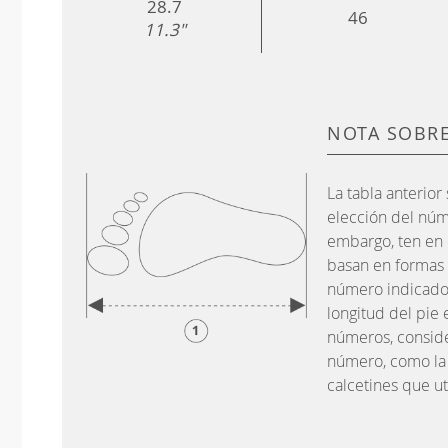
28.7
46
11.3"
NOTA SOBRE
La tabla anterior 
elección del núm
embargo, ten en
basan en formas d
número indicado 
longitud del pie 
números, conside
número, como la 
calcetines que ut