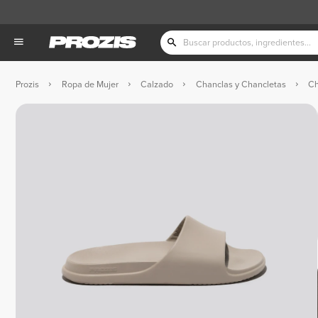
Prozis
Ropa de Mujer
Calzado
Chanclas y Chancletas
Ch