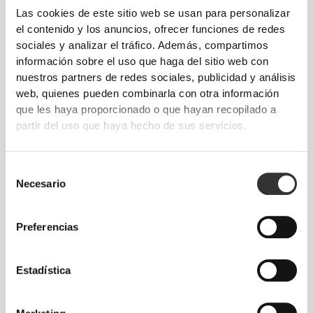
Las cookies de este sitio web se usan para personalizar
el contenido y los anuncios, ofrecer funciones de redes
PLANTILLAS
sociales y analizar el tráfico. Además, compartimos
ANATÓMICAS
información sobre el uso que haga del sitio web con
nuestros partners de redes sociales, publicidad y análisis
Todas nuestras chanclas tienen plantillas suaves y
web, quienes pueden combinarla con otra información
anatómicas que permiten que tus pies
que les haya proporcionado o que hayan recopilado a
permanezcan en su sitio y optimizan la absorción
partir del uso que haya hecho de sus servicios.
de los impactos. ¡Te harán sentir como si estuvieras
caminando sobre las nubes!
Selección
Necesario
de
consentimiento
Preferencias
Estadística
MOVIMIENTO
Nuestra tecnología Revofoam© mejora la