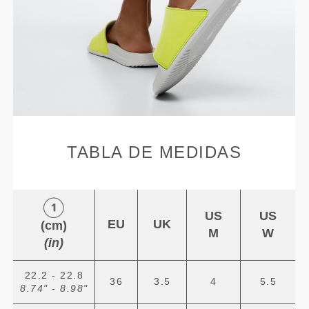
TABLA DE MEDIDAS
US
US
EU
UK
(cm)
M
W
(in)
22.2 - 22.8
36
3.5
4
5.5
8.74" - 8.98"