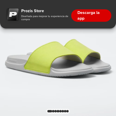
Prozis Store
Descarga la
Diseñada para mejorar tu experiencia de
app
compra