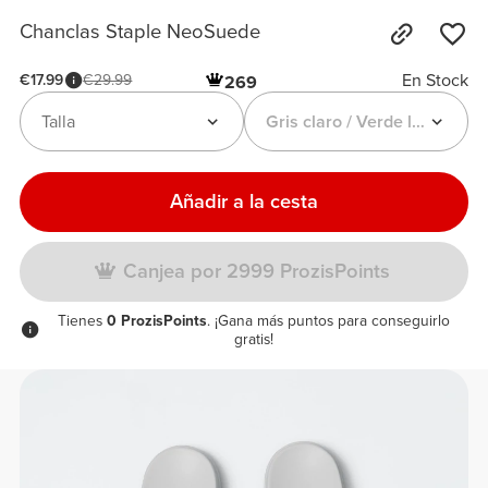
Chanclas Staple NeoSuede
En Stock
€17.99
€29.99
269
Talla
Gris claro / Verde lima
Añadir a la cesta
Canjea por 2999 ProzisPoints
Tienes
0 ProzisPoints
. ¡Gana más puntos para conseguirlo
gratis!