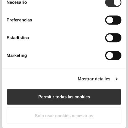
Necesario
de
consentimiento
Preferencias
Estadística
Roosa Laituri
Marketing
4
6
Mostrar detalles
Permitir todas las cookies
Kata Toma
Solo usar cookies necesarias
1