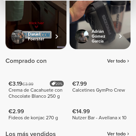
Adrián
Daniel
Gómez
Foerster
García
Comprado con
Ver todo
€3.19
€7.99
€3.99
20%
Crema de Cacahuete con
Calcetines GymPro Crew
Chocolate Blanco 250 g
€2.99
€14.99
Fideos de konjac 270 g
Nutzer Bar - Avellana x 10
Los más vendidos
Ver todo