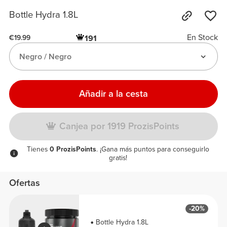
Bottle Hydra 1.8L
En Stock
191
€19.99
Negro / Negro
Añadir a la cesta
Canjea por 1919 ProzisPoints
Tienes
0 ProzisPoints
. ¡Gana más puntos para conseguirlo
gratis!
Ofertas
-20%
Bottle Hydra 1.8L