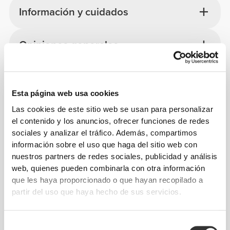
Información y cuidados
Opiniones generales
4.9
(1760 valoraciones)
Esta página web usa cookies
De nuestra comunidad
Ver todo
Las cookies de este sitio web se usan para personalizar
el contenido y los anuncios, ofrecer funciones de redes
5
sociales y analizar el tráfico. Además, compartimos
información sobre el uso que haga del sitio web con
nuestros partners de redes sociales, publicidad y análisis
web, quienes pueden combinarla con otra información
que les haya proporcionado o que hayan recopilado a
partir del uso que haya hecho de sus servicios.
Selección