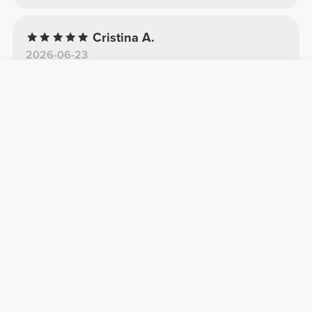
Cristina A.
2026-06-23
Perfecta
Buscaba una cantimplora con este tipo de
plástico que si se cae no sé raja. Perfecta la
verdad, y aguanta bien el agua fria
Lucia C.
2026-05-30
Botella
Excelente siempre compramos estas botellas
son super comodas no se sale el agua.
Africa G.
2026-05-11