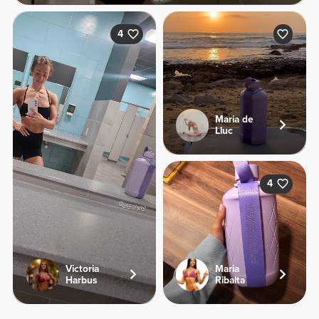
4
Maria de
Lluc
4
Victoria
Maria
Harbus
Ribalta