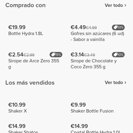
Comprado con
Ver todo
€19.99
€4.49
€4.99
10%
Bottle Hydra 1.8L
Gofres sin azúcares (6 ud)
- Sabor a vainilla
€2.54
€3.14
€2.99
15%
€3.49
10%
Sirope de Arce Zero 355
Sirope de Chocolate y
g
Coco Zero 355 g
Los más vendidos
Ver todo
€10.99
€9.99
Shaker X
Shaker Bottle Fusion
€14.99
€14.99
Shaker Stratos
Crystal Bottle Hydra 1.0L