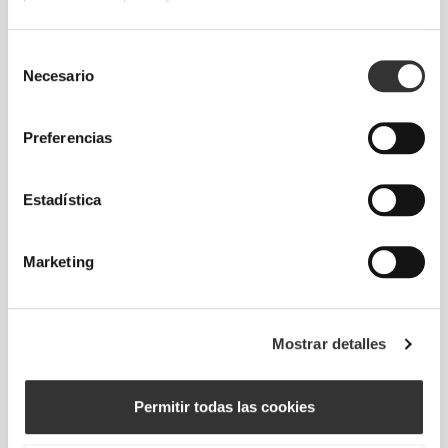
MUY RESISTENTE
Selección
Necesario
La botella Hydra está fabricada en polietileno de
de
alta densidad (PEAD) resistente y de gran calidad.
consentimiento
Además, su tapa de rosca a prueba de goteo
Preferencias
mantiene tu bolso seguro y evita derrames
accidentales.
Estadística
Marketing
Mostrar detalles
A PRUEBA DE ACCIDENTES
Nuestra tapa de rosca exclusiva y a prueba de
Permitir todas las cookies
fugas evita derrames accidentales y mantiene bolsa
del gimnasio seca.