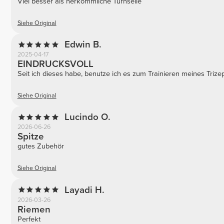
Viel besser als herkömmliche Turnseile
Siehe Original
Edwin B.
2025-04-17
EINDRUCKSVOLL
Seit ich dieses habe, benutze ich es zum Trainieren meines Trize
Siehe Original
Lucindo O.
2026-06-26
Spitze
gutes Zubehör
Siehe Original
Layadi H.
2026-03-26
Riemen
Perfekt