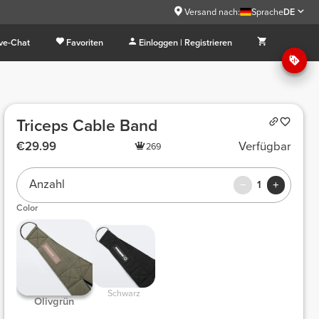
Versand nach:
Sprache
DE
ive-Chat
Favoriten
Einloggen | Registrieren
Triceps Cable Band
€29.99
Verfügbar
269
Anzahl
1
Color
Schwarz
Olivgrün