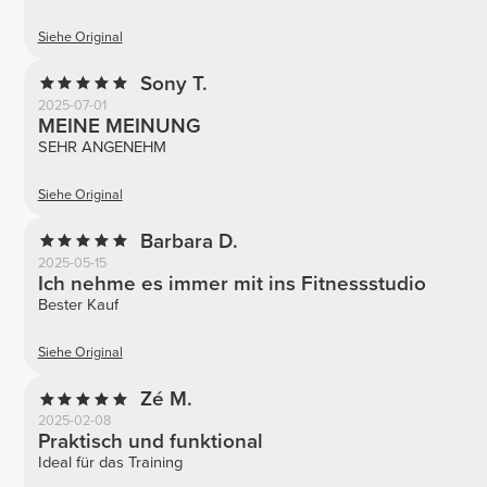
Siehe Original
Sony T.
2025-07-01
MEINE MEINUNG
SEHR ANGENEHM
Siehe Original
Barbara D.
2025-05-15
Ich nehme es immer mit ins Fitnessstudio
Bester Kauf
Siehe Original
Zé M.
2025-02-08
Praktisch und funktional
Ideal für das Training