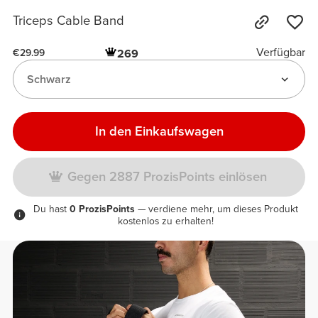
Triceps Cable Band
Verfügbar
269
€29.99
Schwarz
In den Einkaufswagen
Gegen 2887 ProzisPoints einlösen
Du hast
0 ProzisPoints
— verdiene mehr, um dieses Produkt
kostenlos zu erhalten!