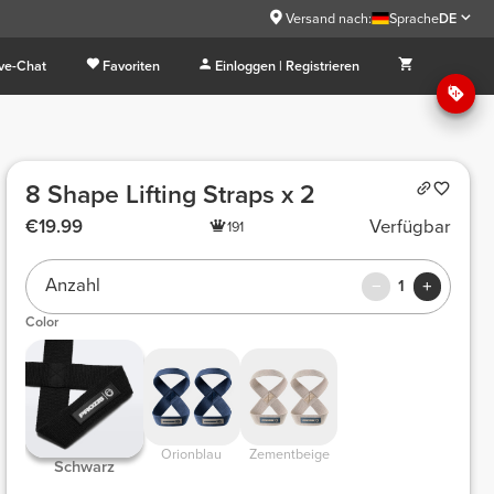
Versand nach:
Sprache
DE
ive-Chat
Favoriten
Einloggen | Registrieren
8 Shape Lifting Straps x 2
€19.99
Verfügbar
191
Anzahl
1
Color
Orionblau
Zementbeige
Schwarz