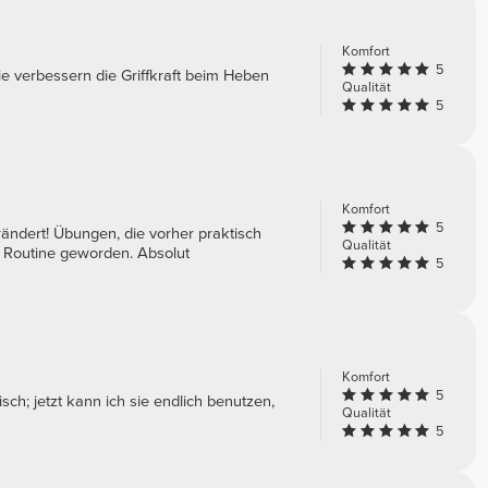
Komfort
5
Sie verbessern die Griffkraft beim Heben
Qualität
5
Komfort
5
ändert! Übungen, die vorher praktisch
Qualität
r Routine geworden. Absolut
5
Komfort
5
ch; jetzt kann ich sie endlich benutzen,
Qualität
5