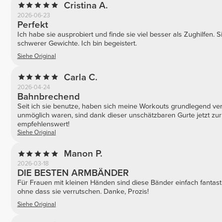
Cristina A.
2026-06-23
Perfekt
Ich habe sie ausprobiert und finde sie viel besser als Zughilfen. 
schwerer Gewichte. Ich bin begeistert.
Siehe Original
Carla C.
2026-04-24
Bahnbrechend
Seit ich sie benutze, haben sich meine Workouts grundlegend ver
unmöglich waren, sind dank dieser unschätzbaren Gurte jetzt zu
empfehlenswert!
Siehe Original
Manon P.
2026-03-18
DIE BESTEN ARMBÄNDER
Für Frauen mit kleinen Händen sind diese Bänder einfach fantastis
ohne dass sie verrutschen. Danke, Prozis!
Siehe Original