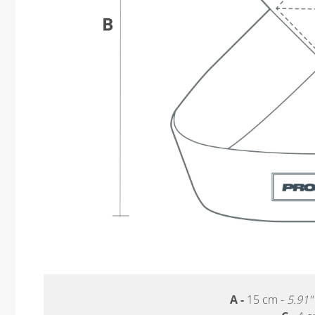
A -
15 cm -
5.91"