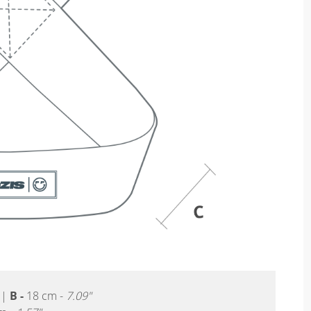
|
B -
18 cm -
7.09"