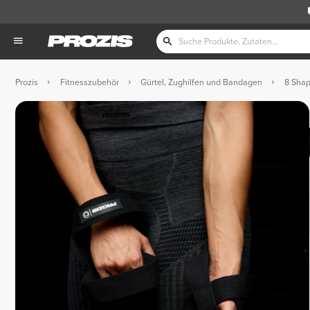
Prozis
Fitnesszubehör
Gürtel, Zughilfen und Bandagen
8 Shape