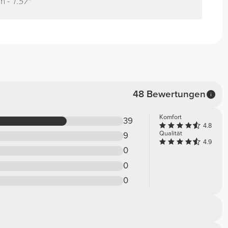
m -
1.57"
48 Bewertungen
Komfort
39
4.8
Qualität
9
4.9
0
0
0