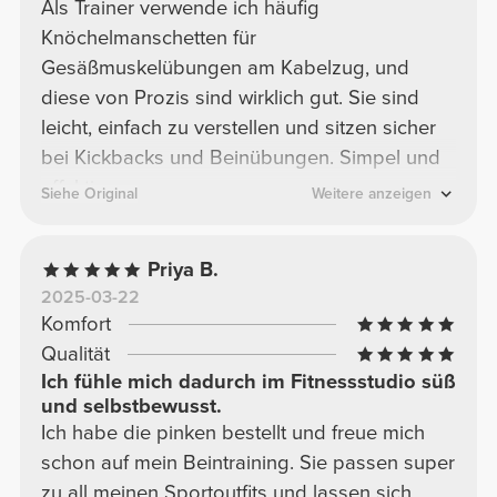
Als Trainer verwende ich häufig
Knöchelmanschetten für
Gesäßmuskelübungen am Kabelzug, und
diese von Prozis sind wirklich gut. Sie sind
leicht, einfach zu verstellen und sitzen sicher
bei Kickbacks und Beinübungen. Simpel und
effektiv.
Siehe Original
Weitere anzeigen
Priya B.
2025-03-22
Komfort
Qualität
Ich fühle mich dadurch im Fitnessstudio süß
und selbstbewusst.
Ich habe die pinken bestellt und freue mich
schon auf mein Beintraining. Sie passen super
zu all meinen Sportoutfits und lassen sich