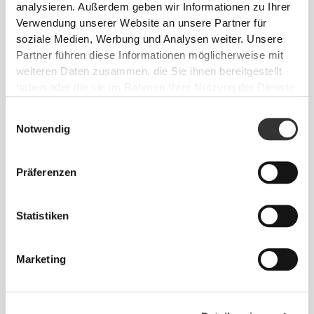
analysieren. Außerdem geben wir Informationen zu Ihrer
Verwendung unserer Website an unsere Partner für
soziale Medien, Werbung und Analysen weiter. Unsere
Partner führen diese Informationen möglicherweise mit
weiteren Daten zusammen, die Sie ihnen bereitgestellt
haben oder die sie im Rahmen Ihrer Nutzung der Dienste
gesammelt haben.
Einwilligungsauswahl
TIPPS ZUR PASSFORM
Notwendig
Präferenzen
EINHEITSGRÖSSE
Statistiken
A
- 25.5 cm - 10.03"
|
B
- 19.5 cm - 7.67"
C
- 8.5 cm - 3.34"
|
D
- 3.8 cm - 1.49"
Marketing