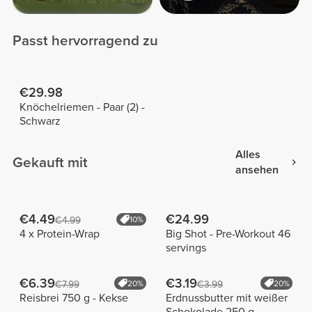
Passt hervorragend zu
€29.98
Knöchelriemen - Paar (2) -
Schwarz
Alles
Gekauft mit
ansehen
€4.49
€24.99
€4.99
10%
4 x Protein-Wrap
Big Shot - Pre-Workout 46
servings
€6.39
€3.19
€7.99
20%
€3.99
20%
Reisbrei 750 g - Kekse
Erdnussbutter mit weißer
Schokolade 250 g