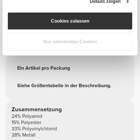
Details zeigen
Info und Pflegehinweise
Cookies zulassen
Hier ist ein Grund weniger, das Beintraining zu
überspringen: Knöchelriemen - Einzeln (1) - Schwarz.
Dies ist ein super praktischer Artikel, er ist verstellbar
Nur notwendige Cookies
und waschbar.
Ein Artikel pro Packung
Siehe Größentabelle in der Beschreibung.
Zusammensetzung
24% Polyamid
15% Polyester
33% Polyvinylchlorid
28% Metall