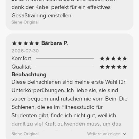
dank der Kabel perfekt für ein effektives
Gesäßtraining einstellen.
Siehe Original
Bárbara P.
2026-07-30
Komfort
Qualität
Beobachtung
Diese Beinschienen sind meine erste Wahl für
Unterkörperübungen. Ich liebe sie, sie sind
super bequem und rutschen nie vom Bein. Die
Schienen, die es im Fitnessstudio für
Studenten gibt, finde ich nicht gut, weil ich
damit zu viel Kraft aufwenden muss, um das
Bein anzuheben. Diese hier sind perfekt!
Siehe Original
Weitere anzeigen