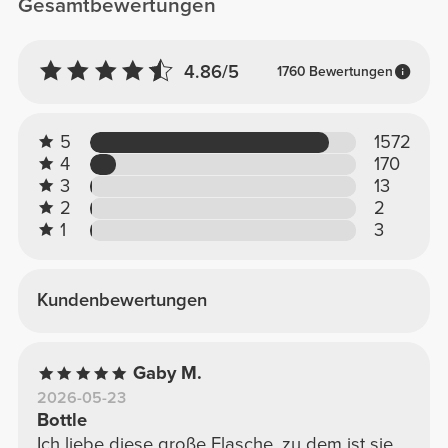
Gesamtbewertungen
4.86/5
1760 Bewertungen
5
1572
4
170
3
13
2
2
1
3
Kundenbewertungen
Gaby M.
2026-05-23
Bottle
Ich liebe diese große Flasche, zu dem ist sie