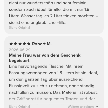
nicht nur wunderschön und sehr feminin,
sondern auch ideal für alle, die mit nur 1,8
Litern Wasser täglich 2 Liter trinken möchten –
sie ist eine unglaubliche Hilfe.
Siehe Original
Robert M.
2026-06-29
Meine Frau war von dem Geschenk
begeistert.
Eine hervorragende Flasche! Mit ihrem
Fassungsvermögen von 1,8 Litern ist sie ideal,
um den ganzen Tag über ausreichend
Flüssigkeit zu sich zu nehmen, ohne ständig
nachfüllen zu müssen. Das Material ist robust,
der Griff sorgt für bequemes Tragen und der
Deckel schließt absolut dicht. Die rosa
Siehe Original
Weitere anzeigen