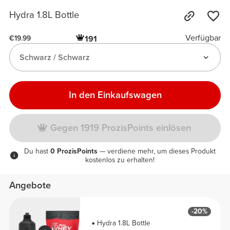
Hydra 1.8L Bottle
Verfügbar
191
€19.99
Schwarz / Schwarz
In den Einkaufswagen
Gegen 1919 ProzisPoints einlösen
Du hast
0 ProzisPoints
— verdiene mehr, um dieses Produkt
kostenlos zu erhalten!
Angebote
-20%
Hydra 1.8L Bottle