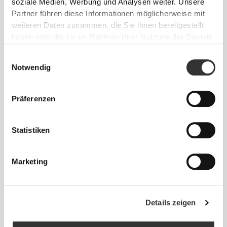
soziale Medien, Werbung und Analysen weiter. Unsere
Produktdetails
Partner führen diese Informationen möglicherweise mit
weiteren Daten zusammen, die Sie ihnen bereitgestellt
haben oder die sie im Rahmen Ihrer Nutzung der Dienste
gesammelt haben.
Einwilligungsauswahl
Notwendig
Präferenzen
EINFACH ZU
TRANSPORTIEREN
Statistiken
Der Tragegurt erleichtert das Mitnehmen und
Marketing
Trinken.
Details zeigen