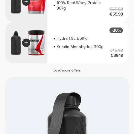
100% Real Whey Protein
907g
€69.98
€55.98
-20%
Hydra 1.8L Bottle
Kreatin-Monohydrat 300g
€48.98
€39.18
Load more offers