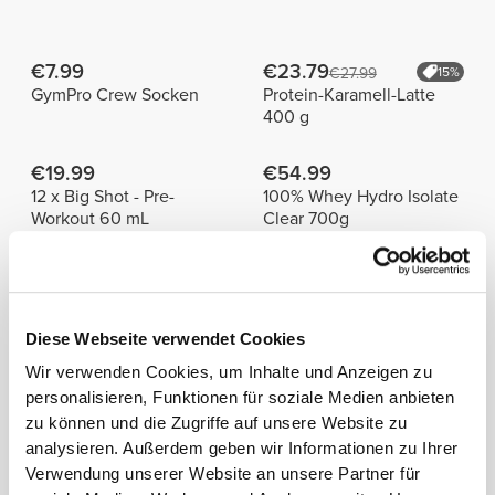
€7.99
€23.79
€27.99
15%
GymPro Crew Socken
Protein-Karamell-Latte
400 g
€19.99
€54.99
12 x Big Shot - Pre-
100% Whey Hydro Isolate
Workout 60 mL
Clear 700g
Alles
Bestseller
ansehen
Diese Webseite verwendet Cookies
€10.99
€9.99
Wir verwenden Cookies, um Inhalte und Anzeigen zu
X Shaker
Fusion Shaker Bottle
personalisieren, Funktionen für soziale Medien anbieten
zu können und die Zugriffe auf unsere Website zu
analysieren. Außerdem geben wir Informationen zu Ihrer
€14.99
€14.99
Verwendung unserer Website an unsere Partner für
Stratos Shaker
Hydra 1.0L Crystal Bottle