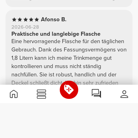
Farbkombination ist zudem sehr hübsch.
Afonso B.
2026-06-28
Praktische und langlebige Flasche
Eine hervorragende Flasche für den täglichen
Gebrauch. Dank des Fassungsvermögens von
1,8 Litern kann ich meine Trinkmenge gut
kontrollieren und muss nicht ständig
nachfüllen. Sie ist robust, handlich und der
Deckel schließt dicht. Ich bin sehr zufrieden
mit dem Kauf und kann sie nur empfehlen!
Siehe Original
Weitere anzeigen
Noemi F.
2026-06-28
Kantine
Geräumig, robust, hervorragend geeignet für