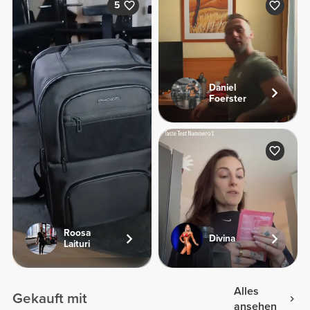
5
Daniel
Foerster
Roosa
Divina
Laituri
Alles
Gekauft mit
ansehen