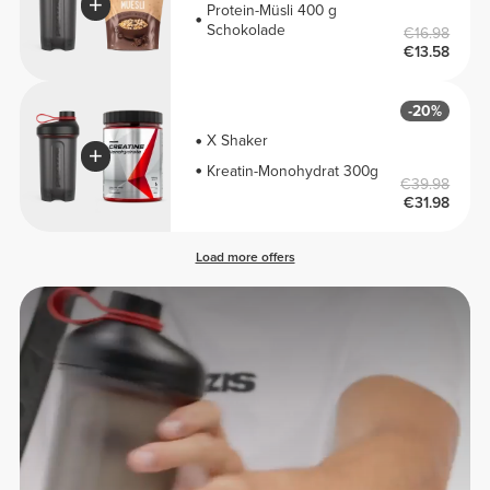
Protein-Müsli 400 g
Schokolade
€16.98
€13.58
-20%
X Shaker
Kreatin-Monohydrat 300g
€39.98
€31.98
Load more offers