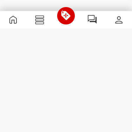
Nützliche Information
Schließe dich unserem Team an!
Werde Partner
AGB
Kundendienst
Newsletter abonnieren
Erhalte Neuigkeiten und
Angebote per E-Mail direkt in
dein Postfach.
Abonnieren
#ExceedYourself