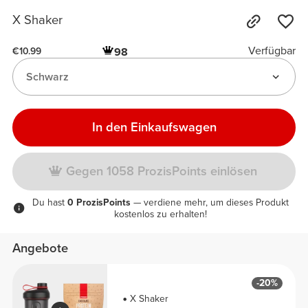
X Shaker
Verfügbar
98
€10.99
Schwarz
In den Einkaufswagen
Gegen 1058 ProzisPoints einlösen
Du hast
0 ProzisPoints
— verdiene mehr, um dieses Produkt
kostenlos zu erhalten!
Angebote
-20%
X Shaker