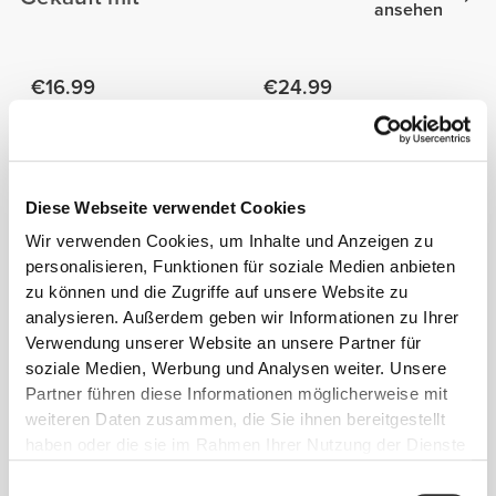
ansehen
€16.99
€24.99
Billion - Proteinriegel mit
Big Shot - Pre-Workout 46
Erdnüssen und weißer
servings
Schokolade x 9
€21.99
€14.99
40%
€19.99
25%
Diese Webseite verwendet Cookies
Massive Mass Gainer
Pistaziencreme 250 g
2268 g
Wir verwenden Cookies, um Inhalte und Anzeigen zu
personalisieren, Funktionen für soziale Medien anbieten
Alles
zu können und die Zugriffe auf unsere Website zu
Ähnliche Produkte
ansehen
analysieren. Außerdem geben wir Informationen zu Ihrer
Verwendung unserer Website an unsere Partner für
soziale Medien, Werbung und Analysen weiter. Unsere
€14.99
€10.99
Partner führen diese Informationen möglicherweise mit
Stratos Shaker
X Shaker - Black / Desert
weiteren Daten zusammen, die Sie ihnen bereitgestellt
haben oder die sie im Rahmen Ihrer Nutzung der Dienste
€9.99
€10.99
gesammelt haben.
Einwilligungsauswahl
Fusion Shaker Bottle - All
X Shaker