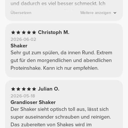
und dadurch es viel besser schmeckt. Ich
kann nur sagen dieser Shaker ist sehr
Übersetzen
Weitere anzeigen
empfehlenswert und ich würde ihn immer
wieder kaufen. Vielen Dank
Christoph M.
2026-06-02
Shaker
Sehr gut zum spülen, da innen Rund. Extrem
gut für den morgendlichen und abendlichen
Proteinshake. Kann ich nur empfehlen.
Julian O.
2026-05-18
Grandioser Shaker
Der Shaker sieht optisch toll aus, lässt sich
super auseinander schrauben und reinigen.
Das zubereiten von Shakes wird im