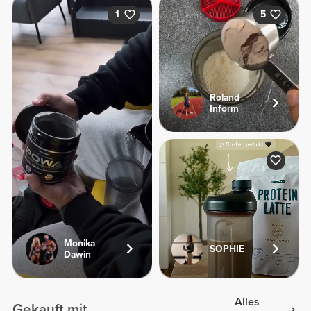
1
5
Roland
Inform
Monika
SOPHIE
Dawin
Alles
Gekauft mit