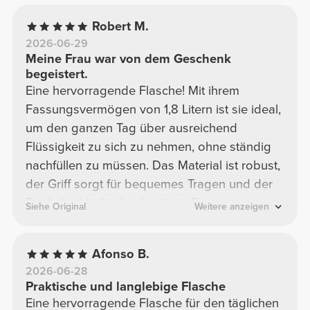
Robert M.
2026-06-29
Meine Frau war von dem Geschenk
begeistert.
Eine hervorragende Flasche! Mit ihrem
Fassungsvermögen von 1,8 Litern ist sie ideal,
um den ganzen Tag über ausreichend
Flüssigkeit zu sich zu nehmen, ohne ständig
nachfüllen zu müssen. Das Material ist robust,
der Griff sorgt für bequemes Tragen und der
Deckel schließt absolut dicht. Die rosa
Siehe Original
Weitere anzeigen
Farbkombination ist zudem sehr hübsch.
Afonso B.
2026-06-28
Praktische und langlebige Flasche
Eine hervorragende Flasche für den täglichen