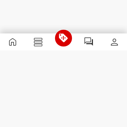
Nützliche Information
Schließe dich unserem Team an!
Werde Partner
AGB
Kundendienst
Newsletter abonnieren
Erhalte Neuigkeiten und
Angebote per E-Mail direkt in
dein Postfach.
Abonnieren