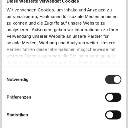
Diese Webseite verwendet Cookies
oder versehentliches Verschütten.
Wir verwenden Cookies, um Inhalte und Anzeigen zu
personalisieren, Funktionen für soziale Medien anbieten
zu können und die Zugriffe auf unsere Website zu
analysieren. Außerdem geben wir Informationen zu Ihrer
Verwendung unserer Website an unsere Partner für
soziale Medien, Werbung und Analysen weiter. Unsere
Partner führen diese Informationen möglicherweise mit
UNFALLSICHER
weiteren Daten zusammen, die Sie ihnen bereitgestellt
haben oder die sie im Rahmen Ihrer Nutzung der Dienste
Unser charakteristischer, auslaufsicherer
gesammelt haben.
Einwilligungsauswahl
Schraubdeckel verhindert versehentliches
Notwendig
Verschütten und durchnässte Sporttaschen.
Präferenzen
Info und Pflegehinweise
Statistiken