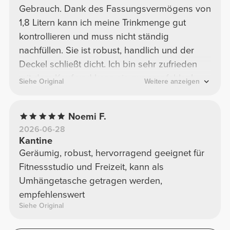
Gebrauch. Dank des Fassungsvermögens von
1,8 Litern kann ich meine Trinkmenge gut
kontrollieren und muss nicht ständig
nachfüllen. Sie ist robust, handlich und der
Deckel schließt dicht. Ich bin sehr zufrieden
mit dem Kauf und kann sie nur empfehlen!
Siehe Original
Weitere anzeigen
Noemi F.
2026-06-28
Kantine
Geräumig, robust, hervorragend geeignet für
Fitnessstudio und Freizeit, kann als
Umhängetasche getragen werden,
empfehlenswert
Siehe Original