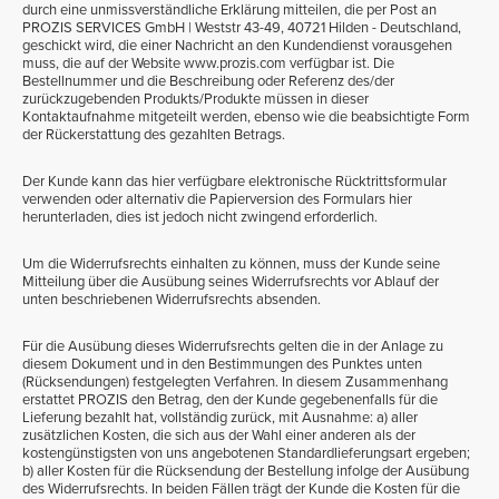
durch eine unmissverständliche Erklärung mitteilen, die per Post an
PROZIS SERVICES GmbH | Weststr 43-49, 40721 Hilden - Deutschland,
geschickt wird, die einer Nachricht an den Kundendienst vorausgehen
muss, die auf der Website www.prozis.com verfügbar ist. Die
Bestellnummer und die Beschreibung oder Referenz des/der
zurückzugebenden Produkts/Produkte müssen in dieser
Kontaktaufnahme mitgeteilt werden, ebenso wie die beabsichtigte Form
der Rückerstattung des gezahlten Betrags.
Der Kunde kann das
hier
verfügbare elektronische Rücktrittsformular
verwenden oder alternativ die Papierversion des Formulars
hier
herunterladen, dies ist jedoch nicht zwingend erforderlich.
Um die Widerrufsrechts einhalten zu können, muss der Kunde seine
Mitteilung über die Ausübung seines Widerrufsrechts vor Ablauf der
unten beschriebenen Widerrufsrechts absenden.
Für die Ausübung dieses Widerrufsrechts gelten die in der Anlage zu
diesem Dokument und in den Bestimmungen des Punktes unten
(Rücksendungen) festgelegten Verfahren. In diesem Zusammenhang
erstattet PROZIS den Betrag, den der Kunde gegebenenfalls für die
Lieferung bezahlt hat, vollständig zurück, mit Ausnahme: a) aller
zusätzlichen Kosten, die sich aus der Wahl einer anderen als der
kostengünstigsten von uns angebotenen Standardlieferungsart ergeben;
b) aller Kosten für die Rücksendung der Bestellung infolge der Ausübung
des Widerrufsrechts. In beiden Fällen trägt der Kunde die Kosten für die