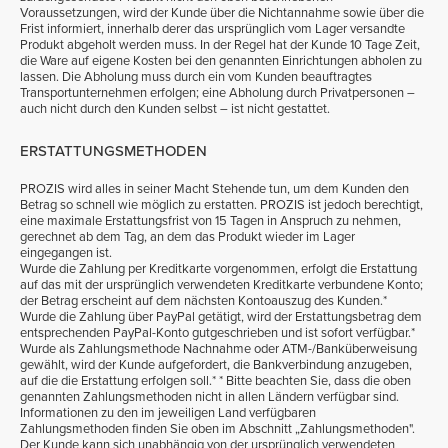
Voraussetzungen, wird der Kunde über die Nichtannahme sowie über die
Frist informiert, innerhalb derer das ursprünglich vom Lager versandte
Produkt abgeholt werden muss. In der Regel hat der Kunde 10 Tage Zeit,
die Ware auf eigene Kosten bei den genannten Einrichtungen abholen zu
lassen. Die Abholung muss durch ein vom Kunden beauftragtes
Transportunternehmen erfolgen; eine Abholung durch Privatpersonen –
auch nicht durch den Kunden selbst – ist nicht gestattet.
ERSTATTUNGSMETHODEN
PROZIS wird alles in seiner Macht Stehende tun, um dem Kunden den
Betrag so schnell wie möglich zu erstatten. PROZIS ist jedoch berechtigt,
eine maximale Erstattungsfrist von 15 Tagen in Anspruch zu nehmen,
gerechnet ab dem Tag, an dem das Produkt wieder im Lager
eingegangen ist.
Wurde die Zahlung per Kreditkarte vorgenommen, erfolgt die Erstattung
auf das mit der ursprünglich verwendeten Kreditkarte verbundene Konto;
der Betrag erscheint auf dem nächsten Kontoauszug des Kunden.*
Wurde die Zahlung über PayPal getätigt, wird der Erstattungsbetrag dem
entsprechenden PayPal-Konto gutgeschrieben und ist sofort verfügbar.*
Wurde als Zahlungsmethode Nachnahme oder ATM-/Banküberweisung
gewählt, wird der Kunde aufgefordert, die Bankverbindung anzugeben,
auf die die Erstattung erfolgen soll.* * Bitte beachten Sie, dass die oben
genannten Zahlungsmethoden nicht in allen Ländern verfügbar sind.
Informationen zu den im jeweiligen Land verfügbaren
Zahlungsmethoden finden Sie oben im Abschnitt „Zahlungsmethoden".
Der Kunde kann sich unabhängig von der ursprünglich verwendeten