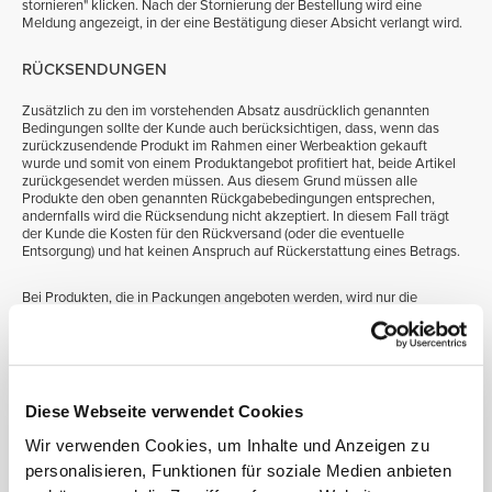
stornieren" klicken. Nach der Stornierung der Bestellung wird eine
Meldung angezeigt, in der eine Bestätigung dieser Absicht verlangt wird.
RÜCKSENDUNGEN
Zusätzlich zu den im vorstehenden Absatz ausdrücklich genannten
Bedingungen sollte der Kunde auch berücksichtigen, dass, wenn das
zurückzusendende Produkt im Rahmen einer Werbeaktion gekauft
wurde und somit von einem Produktangebot profitiert hat, beide Artikel
zurückgesendet werden müssen. Aus diesem Grund müssen alle
Produkte den oben genannten Rückgabebedingungen entsprechen,
andernfalls wird die Rücksendung nicht akzeptiert. In diesem Fall trägt
der Kunde die Kosten für den Rückversand (oder die eventuelle
Entsorgung) und hat keinen Anspruch auf Rückerstattung eines Betrags.
Bei Produkten, die in Packungen angeboten werden, wird nur die
Rücksendung der vollständigen Packungen akzeptiert. Wenn ein
Produkt, das zu einer Packung gehört, zurückgegeben werden soll,
müssen alle Produkte, die zu derselben Packung gehören,
zurückgegeben werden. Alle Produkte müssen den oben genannten
Rückgabebedingungen entsprechen.
Diese Webseite verwendet Cookies
Die Artikel sind an folgende Adresse zu senden:
Wir verwenden Cookies, um Inhalte und Anzeigen zu
PROZIS SERVICES GmbH
Weststr 43-49, 40721 Hilden - Deutschland
personalisieren, Funktionen für soziale Medien anbieten