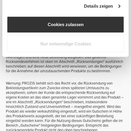
gezahlten Betrags entscheiden. Lehnt das Versandunternehmen die
Verantwortung ab, wird die Beschwerde zurückgewiesen und es kann
Details zeigen
keine Ersatzlieferung erfolgen. Die Rückerstattung unterliegt dann den
oben genannten Bedingungen für Rücksendungen aus Gründen, die
weder Prozis noch dem Versandunternehmen zuzurechnen sind.
Cookies zulassen
UMTAUSCH
Grundsätzlich sind direkte Umtausche von Produkten nicht möglich. Um
Nur notwendige Cookies
das gewünschte Produkt bzw. die gewünschten Produkte zu erhalten,
muss der Kunde die Artikel zurücksenden, eine Rückerstattung
beantragen und eine neue Bestellung aufgeben. Das gesamte
Rücksendeverfahren ist oben im Abschnitt „Rücksendungen" ausführlich
beschrieben; auf diesen Abschnitt wird verwiesen, um die Bedingungen
für die Annahme der umzutauschenden Produkte zu bestimmen.
Warnung: PROZIS behält sich das Recht vor, die Rücksendung von
Bekleidungsartikeln zum Zwecke eines späteren Umtauschs zu
akzeptieren, sofern der Kunde die entsprechende Rücksendung auf
eigene Kosten an das oben genannte Lager vornimmt und das Produkt –
wie im Abschnitt „Rücksendungen" beschrieben, insbesondere
hinsichtlich Zustand und Unversehrtheit – mangelfrei eingeht. Wird das
Produkt als wieder verkaufsfähig eingestuft, wird ein Gutschein in Höhe
des Produktwerts ausgestellt, der bei einer zukünftigen Bestellung
eingelöst werden kann. Für die Nutzung dieses Gutscheins gelten die im
Bereich „Gutscheine" festgelegten Bedingungen. Entspricht das
zurückgesendete Produkt nicht den oben beschriebenen