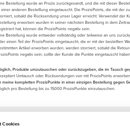
ine Bestellung wurde an Prozis zurückgesandt, und die mit dieser Bes
n einer anderen Bestelllung eingetauscht. Die ProzisPoints, die mit de
torniert, sobald die Rücksendung unser Lager erreicht. Verwendet der K
estellung erworben wurden in seiner nächsten Bestellung in dem Zeitra
egistriert hat, können die ProzisPoints negativ sein.
ine Bestellung wurde entweder vollständig oder teilweise an uns zurückg
der einen Teil der ProzisPoints eingetauscht, die er mit der bestellten W
estimmten Artikel erworben wurden, werden storniert, sobald die Retoure
rozisPoints negativ sein, sollte der Kunde die Punkte eingetauscht habe
möglich, Produkte umzutauschen oder zurückzugeben, die im Tausch g
akzeptiert Umtausch oder Rücksendungen von mit ProzisPoints erworben
h meine kompletten ProzisPunkte in einer einzigen Bestellung gegen 
öglich pro Bestellung bis zu
15000
ProzisPunkte einzutauschen.
Newsletter abonnieren
t Cookies
Erhalte Neuigkeiten und Angebote per E-Mail direkt in dein
Postfach.