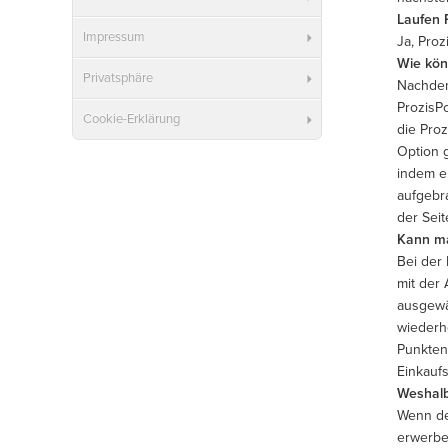
Laufen 
Impressum
Ja, Pro
Wie kön
Privatsphäre
Nachdem
ProzisP
Cookie-Erklärung
die Pro
Option 
indem e
aufgebr
der Seit
Kann ma
Bei der 
mit der
ausgewä
wiederh
Punkten
Einkauf
Weshalb
Wenn de
erwerbe