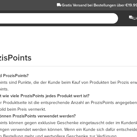
Gratis Versand
bei Bestellungen über €19.9
L
zisPoints
d ProzisPoints?
oints sind Punkte, die der Kunde beim Kauf von Produkten bei Prozis er
ints.
 wie viele ProzisPoints jedes Produkt wert ist?
er Produktseite ist die entsprechende Anzahl an ProzisPoints angegeben
ild beim Preis vermerkt.
önnen ProzisPoints verwendet werden?
oints können gegen exklusive Geschenke eingetauscht oder im Kundenko
ungen verwendet werden können. Wenn ein Kunde sich dafür entscheidet,
n Bestellung mehr und wertvollere Geschenke zur Verfügung.