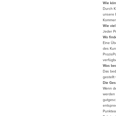
Wie kön
Durch K
unsere 
Komment
Wie viel
Jeder Pr
Wo find
Eine Üb
des Kun
ProzisP
verfügba
Was bed
Das bed
gestell
Die Ges
Wenn de
werden 
gutgesc
entspre
Punktea