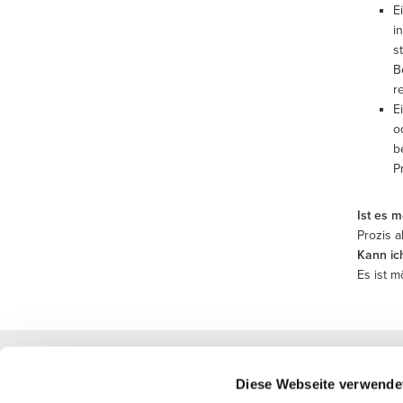
E
i
s
B
r
E
o
b
P
Ist es 
Prozis 
Kann ic
Es ist m
Nützliche Information
Diese Webseite verwende
Schließe dich unserem Team an!