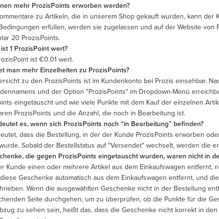
nen mehr ProzisPoints erworben werden?
ommentare zu Artikeln, die in unserem Shop gekauft wurden, kann der 
Bedingungen erfüllen, werden sie zugelassen und auf der Website von P
ar 20 ProzisPoints.
 ist 1 ProzisPoint wert?
ozisPoint ist €0.01 wert.
et man mehr Einzelheiten zu ProzisPoints?
ersicht zu den ProzisPoints ist im Kundenkonto bei Prozis einsehbar. N
dennamens und der Option "ProzisPoints" im Dropdown-Menü erreichbar
oints eingetauscht und wie viele Punkte mit dem Kauf der einzelnen Art
ren ProzisPoints und die Anzahl, die noch in Bearbeitung ist.
eutet es, wenn sich ProzisPoints noch “in Bearbeitung” befinden?
eutet, dass die Bestellung, in der der Kunde ProzisPoints erworben ode
t wurde. Sobald der Bestellstatus auf "Versendet" wechselt, werden die 
chenke, die gegen ProzisPoints eingetauscht wurden, waren nicht in der
r Kunde einen oder mehrere Artikel aus dem Einkaufswagen entfernt, 
diese Geschenke automatisch aus dem Einkaufswagen entfernt, und die 
hrieben. Wenn die ausgewählten Geschenke nicht in der Bestellung enthal
chenden Seite durchgehen, um zu überprüfen, ob die Punkte für die G
bzug zu sehen sein, heißt das, dass die Geschenke nicht korrekt in den