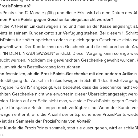
ProzisPoints ab?
zisPoints sind 12 Monate gültig und diese Frist wird ab dem Datum des 
nen ProzisPoints gegen Geschenke eingetauscht werden?
 die Artikel im Einkaufswagen sind und man an der Kasse angelangt ist,
oints in seinem Kundenkonto zur Verfügung stehen. Bei diesem 1. Schrit
zisPoints für später speichern oder sie gleich gegen Geschenke eintau
gewählt wird. Der Kunde kann das Geschenk und die entsprechende Anz
r "IN DEN EINKAUFSWAGEN" anklickt. Dieser Vorgang kann solange wieder
aucht wurden. Nachdem die gewünschten Geschenke gewählt wurden, k
e, um mit dem Bestellvorgang fortzufahren.
n feststellen, ob die ProzisPoints-Geschenke mit den anderen Artikeln
Bestätigung der Artikel im Einkaufswagen in Schritt 4 des Bestellvorga
 Angabe "GRATIS" angezeigt, was bedeutet, dass die Geschenke nicht v
hlten Geschenke nicht wie erwartet in dieser Übersicht angezeigt werd
olen. Unten auf der Seite sieht man, wie viele ProzisPoints gegen Gesc
, die für spätere Bestellungen noch verfügbar sind. Wenn der Kunde v
swagen entfernt, wird die Anzahl der entsprechenden ProzisPoints wie
 ist das Sammeln der ProzisPoints von Vorteil?
r Kunde die ProzisPoints sammelt, statt sie auszugeben, wird er schlie
n.