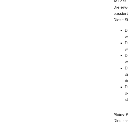
Teil der
Die erw
passiert
Diese S
D
w
D
w
D
w
D
d
d
D
d
s
Meine Pr
Dies ka