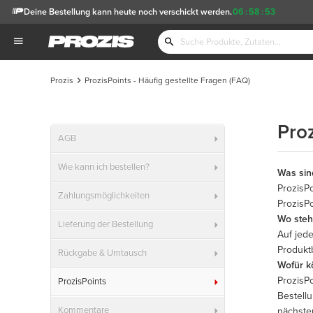
Deine Bestellung kann heute noch verschickt werden.
06
:
58
:
53
Prozis
ProzisPoints - Häufig gestellte Fragen (FAQ)
Pro
AGB
Wie kann ich bestellen?
Was sin
ProzisP
Zahlungsmöglichkeiten
ProzisPo
Wo steht
Lieferung der Bestellung
Auf jed
Produktb
Rückgabe & Umtausch
Wofür k
ProzisP
ProzisPoints
Bestell
Kommentare
nächste