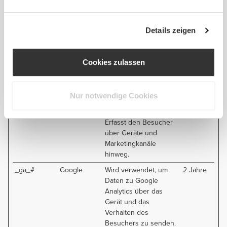
Aufrufe der Website.
__rridul
prozis.com
Verfolgt kurzzeitig
Sitzung
Details zeigen
anonyme Besuche und
Aufrufe der Website.
_ga
Google
Wird verwendet, um
2 Jahre
Cookies zulassen
Daten zu Google
Analytics über das
Gerät und das
Nur notwendige Cookies
Verhalten des
Besuchers zu senden.
Erfasst den Besucher
über Geräte und
Marketingkanäle
hinweg.
_ga_#
Google
Wird verwendet, um
2 Jahre
Daten zu Google
Analytics über das
Gerät und das
Verhalten des
Besuchers zu senden.