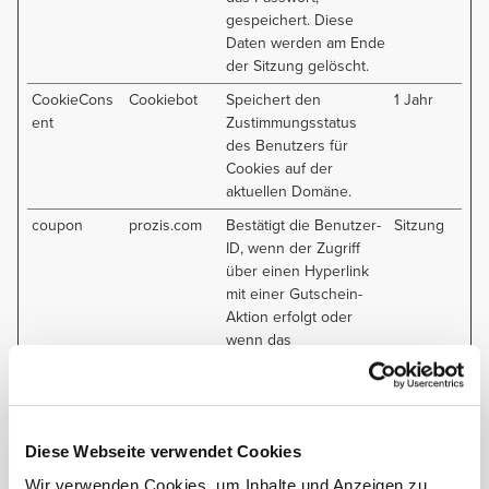
gespeichert. Diese
Daten werden am Ende
der Sitzung gelöscht.
CookieCons
Cookiebot
Speichert den
1 Jahr
ent
Zustimmungsstatus
des Benutzers für
Cookies auf der
aktuellen Domäne.
coupon
prozis.com
Bestätigt die Benutzer-
Sitzung
ID, wenn der Zugriff
über einen Hyperlink
mit einer Gutschein-
Aktion erfolgt oder
wenn das
Benutzerkonto mit
einer Gutschein-Aktion
verknüpft ist.
test_cookie
Google
Verwendet, um zu
1 Tag
Diese Webseite verwendet Cookies
überprüfen, ob der
Wir verwenden Cookies, um Inhalte und Anzeigen zu
Browser des