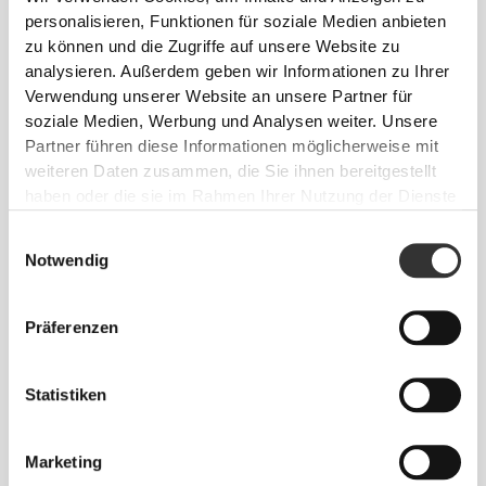
personalisieren, Funktionen für soziale Medien anbieten
Benutzers Cookies
unterstützt.
zu können und die Zugriffe auf unsere Website zu
analysieren. Außerdem geben wir Informationen zu Ihrer
Verwendung unserer Website an unsere Partner für
Statistiken (5)
soziale Medien, Werbung und Analysen weiter. Unsere
Partner führen diese Informationen möglicherweise mit
Statistik-Cookies helfen Webseiten-Besitzern zu verstehen, wie
weiteren Daten zusammen, die Sie ihnen bereitgestellt
Besucher mit Webseiten interagieren, indem Informationen
haben oder die sie im Rahmen Ihrer Nutzung der Dienste
anonym gesammelt und gemeldet werden.
gesammelt haben.
Einwilligungsauswahl
Maximale
Notwendig
Name
Anbieter
Zweck
Speicherdaue
__clkid
prozis.com
Verfolgt kurzzeitig
Sitzung
Präferenzen
anonyme Besuche und
Aufrufe der Website
und unterscheidet
Statistiken
zwischen Menschen
und Bots.
__rrid
prozis.com
Verfolgt kurzzeitig
Sitzung
Marketing
anonyme Besuche und