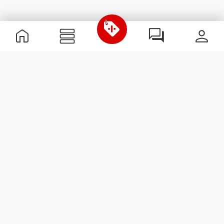
Nützliche Information
Schließe dich unserem Team an!
Werde Partner
AGB
Kundendienst
Newsletter abonnieren
Erhalte Neuigkeiten und
Angebote per E-Mail direkt in
dein Postfach.
Abonnieren
#ExceedYourself