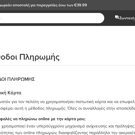
Δωρεάν αποστολή
για παραγγελίες άνω των €39.99
Ζωντανή 
οδοι Πληρωμής
ΔΟΙ ΠΛΗΡΩΜΗΣ
ική Κάρτα
υνατόν για τον πελάτη να χρησιμοποιήσει πιστωτική κάρτα και να επωφε
σφέρει αυτή η μέθοδος πληρωμής. Όλες οι συναλλαγές στην ιστοσελίδα 
σφαλές να πληρώνω online με την κάρτα μου;
s χρησιμοποιεί έναν υπερσύγχρονο μηχανισμό ανίχνευσης και πρόληψης
κότητας των online πληρωμών, διασφαλίζοντας παράλληλα την ακεραιό