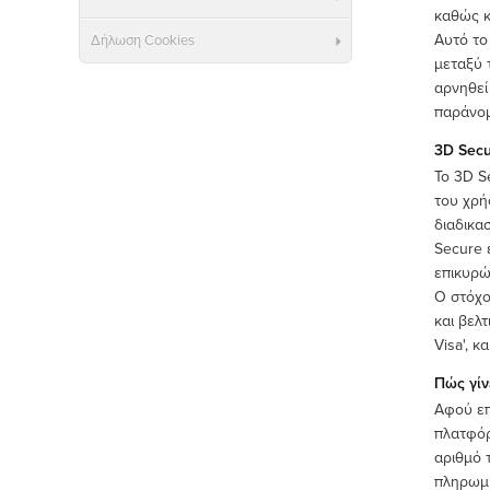
καθώς κ
Αυτό το
Δήλωση Cookies
μεταξύ 
αρνηθεί
παράνομ
3D Sec
Το 3D S
του χρή
διαδικα
Secure 
επικυρώ
Ο στόχο
και βελ
Visa', κ
Πώς γίν
Αφού επ
πλατφόρ
αριθμό 
πληρωμή