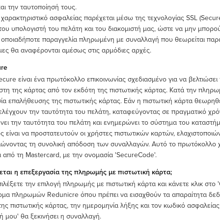
αι την ταυτοποίησή τους.
 χαρακτηριστικό ασφαλείας παρέχεται μέσω της τεχνολογίας SSL (Secure
του υπολογιστή του πελάτη και του διακομιστή μας, ώστε να μην μπορούν
 οποιαδήποτε παραγγελία πληρωμένη με συναλλαγή που θεωρείται παρ
ες θα αναφέρονται αμέσως στις αρμόδιες αρχές.
ure
ecure είναι ένα πρωτόκολλο επικοινωνίας σχεδιασμένο για να βελτιώσει 
στη της κάρτας από τον εκδότη της πιστωτικής κάρτας. Κατά την πληρωμ
σία επαλήθευσης της πιστωτικής κάρτας. Εάν η πιστωτική κάρτα θεωρη
ελέγχουν την ταυτότητα του πελάτη, καταφεύγοντας σε πραγματικό χρό
νει την ταυτότητα του πελάτη και ενημερώνει το σύστημα του καταστήματ
ς είναι να προστατευτούν οι χρήστες πιστωτικών καρτών, ελαχιστοποι
τιώνοντας τη συνολική απόδοση των συναλλαγών. Αυτό το πρωτόκολλο χρη
αι από τη Mastercard, με την ονομασία 'SecureCode'.
εται η επεξεργασία της πληρωμής με πιστωτική κάρτα;
ιλέξετε την επιλογή πληρωμής με πιστωτική κάρτα και κάνετε κλικ στο
μα πληρωμών Redunicre όπου πρέπει να εισαχθούν τα απαραίτητα δεδο
της πιστωτικής κάρτας, την ημερομηνία λήξης και τον κωδικό ασφαλείας
 μου' θα ξεκινήσει η συναλλαγή.