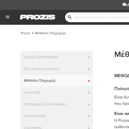
Prozis
Μέθοδοι Πληρωμής
Μέθ
Όροι & Προϋποθέσεις
Πώς να παραγγείλετε;
ΜΕΘΟ
Μέθοδοι Πληρωμής
Πιστωτ
αποστολή
Είναι δ
που προ
Επιστροφές & Ανταλλαγές
Είναι α
Πόντοι Prozis
Η Prozi
αυθεντι
Comments