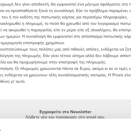
ληρωμή δεν γίνει αποδεκτή, θα εμφανιστεί ένα μήνυμα σφάλματος στο 
ται να προσπαθήσετε ξανά τη συναλλαγή. Εάν το πρόβλημα παραμένει, 
 του ή τον εκδότη της πιστωτικής κάρτας για περαιτέρω πληροφορίες.
λοκληρωθεί η πληρωμή, το ποσό θα χρεωθεί από τον λογαριασμό πιστωτι
εί να ακυρωθεί η παραγγελία, είτε εν μέρει είτε εξ ολοκλήρου, θα επισ
ων ημερών. Η συναλλαγή θα εμφανιστεί στο απόσπασμα πιστωτικής κάρ
 ημερομηνία επιστροφής χρημάτων.
προστατεύσουμε τους πελάτες μας από πιθανές απάτες, ενδέχεται να ζ
ολόγηση της πληρωμής. Εάν γίνει τέτοιο αίτημα αλλά δεν λάβουμε απά
λία και θα προχωρήσουμε στην επιστροφή της πληρωμής.
ποίηση: Οι πληρωμές χρεώνονται πάντα σε Ευρώ, ακόμα κι αν οι τιμές 
ες ενδέχεται να χρεώνουν τέλη συναλλαγματικής ισοτιμίας. Η Prozis είν
θύνη γι' αυτό.
Εγγραφείτε στο Newsletter
Λάβετε νέα και προσφορές στο email σας.
Εγγραφή
s