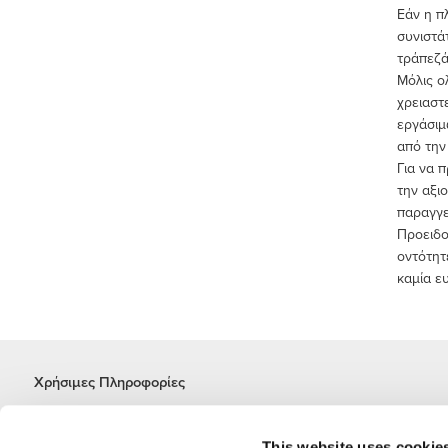
Εάν η π
συνιστά
τράπεζά
Μόλις ο
χρειαστ
εργάσιμ
από την
Για να 
την αξι
παραγγε
Προειδο
οντότητ
καμία ευ
Χρήσιμες Πληροφορίες
Γίνε μέλος της ομάδας μας
Γίνε Συνεργάτης
This website uses cookie