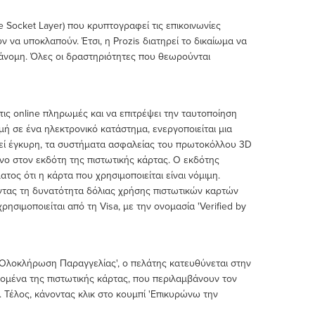
 Socket Layer) που κρυπτογραφεί τις επικοινωνίες
 να υποκλαπούν. Έτσι, η Prozis διατηρεί το δικαίωμα να
άνομη. Όλες οι δραστηριότητες που θεωρούνται
τις online πληρωμές και να επιτρέψει την ταυτοποίηση
ή σε ένα ηλεκτρονικό κατάστημα, ενεργοποιείται μια
θεί έγκυρη, τα συστήματα ασφαλείας του πρωτοκόλλου 3D
νο στον εκδότη της πιστωτικής κάρτας. Ο εκδότης
ος ότι η κάρτα που χρησιμοποιείται είναι νόμιμη.
ώντας τη δυνατότητα δόλιας χρήσης πιστωτικών καρτών
σιμοποιείται από τη Visa, με την ονομασία 'Verified by
 'Ολοκλήρωση Παραγγελίας', ο πελάτης κατευθύνεται στην
μένα της πιστωτικής κάρτας, που περιλαμβάνουν τον
. Τέλος, κάνοντας κλικ στο κουμπί 'Επικυρώνω την