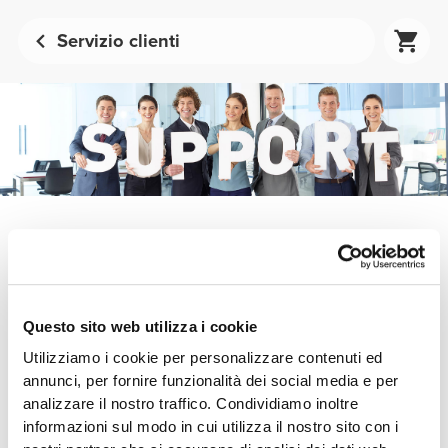
Servizio clienti
Puoi controllare lo stato del tuo ordine Prozis online in qualunque
momento..
NUMERO ORDINE
*
Questo sito web utilizza i cookie
Utilizziamo i cookie per personalizzare contenuti ed
EMAIL
*
annunci, per fornire funzionalità dei social media e per
analizzare il nostro traffico. Condividiamo inoltre
informazioni sul modo in cui utilizza il nostro sito con i