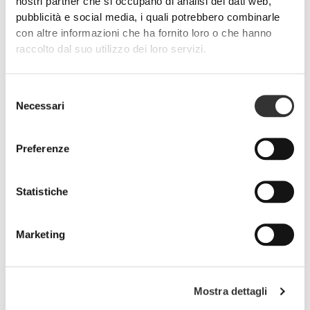
nostri partner che si occupano di analisi dei dati web,
Controlla lo stato del tuo ordine
pubblicità e social media, i quali potrebbero combinarle
*
Campi obbligatori
con altre informazioni che ha fornito loro o che hanno
raccolto dal suo utilizzo dei loro servizi.
NOTA: alcuni dei nostri corrieri inviano anche e-mail relative alla
consegna.
Selezione
Necessari
del
consenso
Preferenze
Hai bisogno di Aiuto?
Statistiche
Assistenza Clienti
Marketing
Mostra dettagli