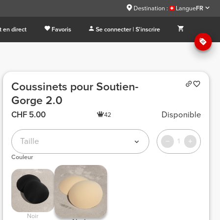
Destination :
Langue
FR
 en direct
Favoris
Se connecter | S'inscrire
Coussinets pour Soutien-
Gorge 2.0
CHF 5.00
Disponible
42
Taille
1
Couleur
 Noir 