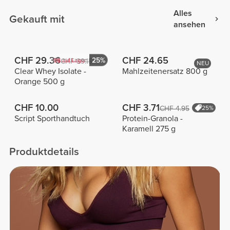
Alles
Gekauft mit
ansehen
CHF 29.36
CHF 24.65
25%
98
auf Lager
CHF 39.15
NEU
Clear Whey Isolate -
Mahlzeitenersatz 800 g
Orange 500 g
CHF 10.00
CHF 3.71
CHF 4.95
25%
Script Sporthandtuch
Protein-Granola -
Karamell 275 g
Produktdetails