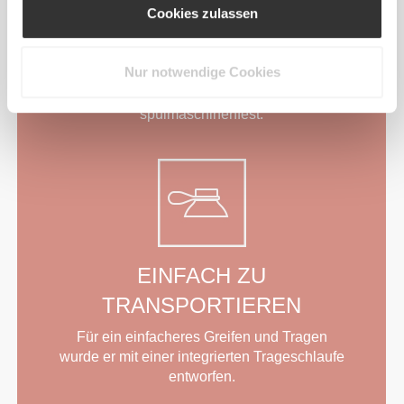
Cookies zulassen
Unser spezieller BPA-freier Shaker ändert
nicht den Geschmack deiner Getränke und
behält ihre ursprünglichen Aromen bei, da
Nur notwendige Cookies
niemand ein Getränk mit Plastikgeschmack
mag. Außerdem ist er sogar
spülmaschinenfest.
EINFACH ZU
TRANSPORTIEREN
Für ein einfacheres Greifen und Tragen
wurde er mit einer integrierten Trageschlaufe
entworfen.