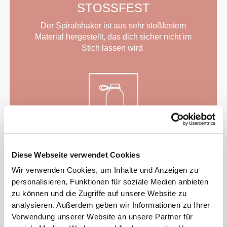
STOSSFEST
Der Spiralshaker ist aus sehr stoßfestem
Material hergestellt, das dich sicher nicht im
Stich lassen wird.
HOHE UND NIEDRIGE
TEMPERATUREN
Diese Webseite verwendet Cookies
Wir verwenden Cookies, um Inhalte und Anzeigen zu
So, dass es kalten und heißen Getränken
personalisieren, Funktionen für soziale Medien anbieten
problemlos standhält.
zu können und die Zugriffe auf unsere Website zu
analysieren. Außerdem geben wir Informationen zu Ihrer
Verwendung unserer Website an unsere Partner für