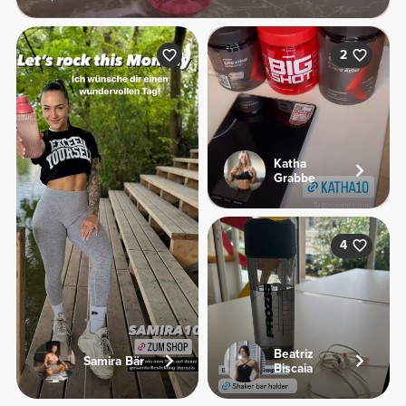
2
Katha
Grabbe
4
Beatriz
Samira Bär
Biscaia