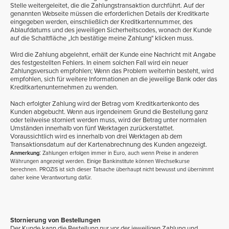
Stelle weitergeleitet, die die Zahlungstransaktion durchführt. Auf der
genannten Webseite müssen die erforderlichen Details der Kreditkarte
eingegeben werden, einschließlich der Kreditkartennummer, des
Ablaufdatums und des jeweiligen Sicherheitscodes, wonach der Kunde
auf die Schaltfläche „Ich bestätige meine Zahlung" klicken muss.
Wird die Zahlung abgelehnt, erhält der Kunde eine Nachricht mit Angabe
des festgestellten Fehlers. In einem solchen Fall wird ein neuer
Zahlungsversuch empfohlen; Wenn das Problem weiterhin besteht, wird
empfohlen, sich für weitere Informationen an die jeweilige Bank oder das
Kreditkartenunternehmen zu wenden.
Nach erfolgter Zahlung wird der Betrag vom Kreditkartenkonto des
Kunden abgebucht. Wenn aus irgendeinem Grund die Bestellung ganz
oder teilweise storniert werden muss, wird der Betrag unter normalen
Umständen innerhalb von fünf Werktagen zurückerstattet.
Voraussichtlich wird es innerhalb von drei Werktagen ab dem
Transaktionsdatum auf der Kartenabrechnung des Kunden angezeigt.
:
Anmerkung
Zahlungen erfolgen immer in Euro, auch wenn Preise in anderen
Währungen angezeigt werden. Einige Bankinstitute können Wechselkurse
berechnen. PROZIS ist sich dieser Tatsache überhaupt nicht bewusst und übernimmt
daher keine Verantwortung dafür.
Stornierung von Bestellungen
Der Kunde kann die Bestellung nur vor der jeweiligen Zahlung und