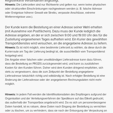
Registerkarte
Versandarten
angezeigt.
Hinweis:
Die Lieferzeiten sind nur Richtwerte und gelten nur, wenn keine physischen
oder strukturellen Einschränkungen nachgewiesen werden (z. B. falsche Adresse
oder Ereignisse höherer Gewalt wie Streiks, verpasste Anschlüsse, extreme
Wetterereignisse usw.).
Der Kunde kann die Bestellung an einer Adresse seiner Wahl erhalten
(mit Ausnahme von Postfächern). Dazu muss der Kunde lediglich die
Adresse angeben, an der er sich zwischen 9:00 und 19:00 Uhr des für die
Zustellung vorgesehenen Tages aufhalten wird. Ein Kurier des gewählten
Transportdienstes wird versuchen, an die angegebene Adresse zu liefern.
Hinweis:
Es ist nicht möglich, eine bestimmte Lieferzeit zu wählen, da diese durch die
Kurierroute am Tag der Lieferung bedingt ist, die ausschließlich vom Transportdienst
festgelegt wird.
Die Angabe einer falschen oder unvollständigen Lieferadresse kann dazu führen,
dass die Bestellung an PROZIS zurückgesendet wird, und kann zu zusätzlichen
Kosten für den Kunden führen. Daher wird dem Kunden dringend empfohlen, sich
stets zu vergewissern, dass die zum Zeitpunkt der Bestellung angegebene
Lieferadresse tatsächlich richtig und vollständig ist. Nach erfolgter Bestellung ist eine
Änderung der Lieferadresse oder der angegebenen Rechnungsdaten nicht mehr
möglich.
Hinweis:
In jedem Fall werden die Identifikationsdaten des Empfängers aufgrund der
Organisation und der Verteilungsverfahren der Spediteure auf das Etikett gedruckt,
das außerhalb der Transportbox angebracht wird. Da es sich um personenbezogene
Daten handelt, ist es ratsam, diese Daten nach Eingang der Bestellung zu vernichten
oder zu löschen, um zu verhindern, dass sie nach der Entsorgung der Verpackung an