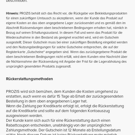
beschrieben.
Hinweis:
PROZIS behält sich das Recht vor, die Rückgabe von Bekleidungsprodukten
für einen zukünftigen Umtausch zu akzeptieren, wenn der Kunde das Produkt auf
eigene Kosten an das oben angegebene Lager zurücksendet und es gemäß den im
Abschnitt Rücksendungen oben beschriebenen Bedingungen erhalten hat, nämlich in
Bezug auf seinen Erhaltungszustand. In diesem Fall und wenn das Produkt für die
Wiederaufnahme in den Bestand als geeignet erachtet wird, wird ein Gutschein
ausgestellt; Dieser Gutschein muss bei einer zukünftigen Bestellung eingelöst werden
und den Nutzungsbedingungen für solche Gutscheine entsprechen, die auf der
Registerkarte „Gutscheine“ angegeben sind. Wenn das zurückgegebene Produkt die
oben beschriebenen Bedingungen nicht erfüllt, wird dem Kunden eine Nachricht über
die Nichtannahme der Rücksendung mit Angabe der Frist für die Lagerabholung des
ursprünglich gesendeten Produkts zugesandt.
Rückerstattungsmethoden
PROZIS wird sich bemühen, dem Kunden die Kosten umgehend zu
erstatten, auch wenn es dafür 15 Tage ab Erhalt der zurückgesendeten
Bestellung in dem oben angegebenen Lager hat.
Wenn die Zahlung per Kreditkarte erfolgt ist, erfolgt die Rückerstattung
auf die Kreditkarte und sollte auf dem folgenden Kontoauszug
ausgewiesen werden.
Der Kunde kann sich auch für eine Rückerstattung durch einen
Rabattcoupon entscheiden, unabhängig von der ursprünglichen
Zahlungsmethode. Der Gutschein ist 12 Monate ab Erstellungsdatum