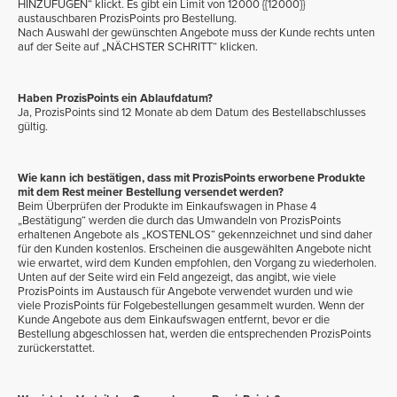
HINZUFÜGEN“ klickt. Es gibt ein Limit von
12000
{{12000}}
austauschbaren ProzisPoints pro Bestellung.
Nach Auswahl der gewünschten Angebote muss der Kunde rechts unten
auf der Seite auf „NÄCHSTER SCHRITT“ klicken.
Haben ProzisPoints ein Ablaufdatum?
Ja, ProzisPoints sind 12 Monate ab dem Datum des Bestellabschlusses
gültig.
Wie kann ich bestätigen, dass mit ProzisPoints erworbene Produkte
mit dem Rest meiner Bestellung versendet werden?
Beim Überprüfen der Produkte im Einkaufswagen in Phase 4
„Bestätigung“ werden die durch das Umwandeln von ProzisPoints
erhaltenen Angebote als „KOSTENLOS“ gekennzeichnet und sind daher
für den Kunden kostenlos. Erscheinen die ausgewählten Angebote nicht
wie erwartet, wird dem Kunden empfohlen, den Vorgang zu wiederholen.
Unten auf der Seite wird ein Feld angezeigt, das angibt, wie viele
ProzisPoints im Austausch für Angebote verwendet wurden und wie
viele ProzisPoints für Folgebestellungen gesammelt wurden. Wenn der
Kunde Angebote aus dem Einkaufswagen entfernt, bevor er die
Bestellung abgeschlossen hat, werden die entsprechenden ProzisPoints
zurückerstattet.