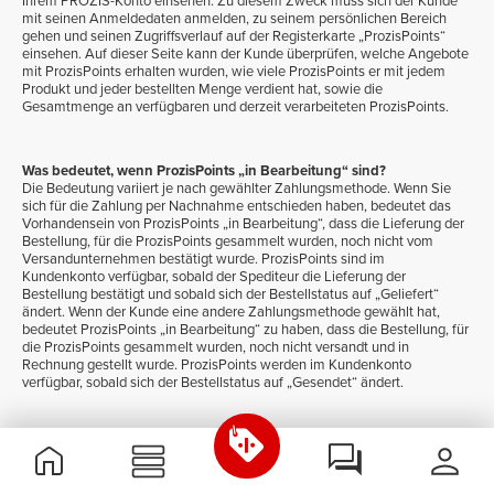
Ihrem PROZIS-Konto einsehen. Zu diesem Zweck muss sich der Kunde
mit seinen Anmeldedaten anmelden, zu seinem persönlichen Bereich
gehen und seinen Zugriffsverlauf auf der Registerkarte „ProzisPoints“
einsehen. Auf dieser Seite kann der Kunde überprüfen, welche Angebote
mit ProzisPoints erhalten wurden, wie viele ProzisPoints er mit jedem
Produkt und jeder bestellten Menge verdient hat, sowie die
Gesamtmenge an verfügbaren und derzeit verarbeiteten ProzisPoints.
Was bedeutet, wenn ProzisPoints „in Bearbeitung“ sind?
Die Bedeutung variiert je nach gewählter Zahlungsmethode. Wenn Sie
sich für die Zahlung per Nachnahme entschieden haben, bedeutet das
Vorhandensein von ProzisPoints „in Bearbeitung“, dass die Lieferung der
Bestellung, für die ProzisPoints gesammelt wurden, noch nicht vom
Versandunternehmen bestätigt wurde. ProzisPoints sind im
Kundenkonto verfügbar, sobald der Spediteur die Lieferung der
Bestellung bestätigt und sobald sich der Bestellstatus auf „Geliefert“
ändert. Wenn der Kunde eine andere Zahlungsmethode gewählt hat,
bedeutet ProzisPoints „in Bearbeitung“ zu haben, dass die Bestellung, für
die ProzisPoints gesammelt wurden, noch nicht versandt und in
Rechnung gestellt wurde. ProzisPoints werden im Kundenkonto
verfügbar, sobald sich der Bestellstatus auf „Gesendet“ ändert.
Die Angebote, die ich mit ProzisPoints erhalten habe, waren nicht in
der Bestellung enthalten. Was ist passiert?
Wenn der Kunde ein oder mehrere Produkte aus dem Einkaufswagen