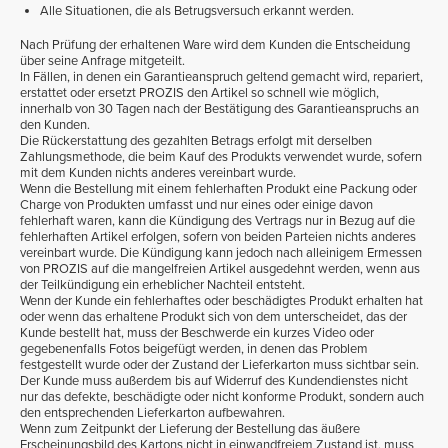
Alle Situationen, die als Betrugsversuch erkannt werden.
Nach Prüfung der erhaltenen Ware wird dem Kunden die Entscheidung
über seine Anfrage mitgeteilt.
In Fällen, in denen ein Garantieanspruch geltend gemacht wird, repariert,
erstattet oder ersetzt PROZIS den Artikel so schnell wie möglich,
innerhalb von 30 Tagen nach der Bestätigung des Garantieanspruchs an
den Kunden.
Die Rückerstattung des gezahlten Betrags erfolgt mit derselben
Zahlungsmethode, die beim Kauf des Produkts verwendet wurde, sofern
mit dem Kunden nichts anderes vereinbart wurde.
Wenn die Bestellung mit einem fehlerhaften Produkt eine Packung oder
Charge von Produkten umfasst und nur eines oder einige davon
fehlerhaft waren, kann die Kündigung des Vertrags nur in Bezug auf die
fehlerhaften Artikel erfolgen, sofern von beiden Parteien nichts anderes
vereinbart wurde. Die Kündigung kann jedoch nach alleinigem Ermessen
von PROZIS auf die mangelfreien Artikel ausgedehnt werden, wenn aus
der Teilkündigung ein erheblicher Nachteil entsteht.
Wenn der Kunde ein fehlerhaftes oder beschädigtes Produkt erhalten hat
oder wenn das erhaltene Produkt sich von dem unterscheidet, das der
Kunde bestellt hat, muss der Beschwerde ein kurzes Video oder
gegebenenfalls Fotos beigefügt werden, in denen das Problem
festgestellt wurde oder der Zustand der Lieferkarton muss sichtbar sein.
Der Kunde muss außerdem bis auf Widerruf des Kundendienstes nicht
nur das defekte, beschädigte oder nicht konforme Produkt, sondern auch
den entsprechenden Lieferkarton aufbewahren.
Wenn zum Zeitpunkt der Lieferung der Bestellung das äußere
Erscheinungsbild des Kartons nicht in einwandfreiem Zustand ist, muss