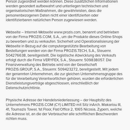
Person zugeordnet werden können. Diese zusätzlichen Informationen
werden gesondert aufbewahrt und unterliegen technischen und
organisatorischen Maßnahmen, die gewährleisten, dass die
personenbezogenen Daten nicht einer identifizierten oder
identifizierbaren natürlichen Person zugewiesen werden.
Webseite – Internet-Webseite www.prozis.com, benannt und betrieben
von der Firma PROZIS.COM, S.A., um die Produkte dieses Online-Shops
zu bewerben und zu verkaufen. Sicherheit und Operationalisierung der
Webseite in Bezug auf die computergestützte Bearbeitung von
Bestellungen werden von der Firma PROZIS.TECH, S.A., Steuernr.
504276638, bereitgestellt. Die logistische Abwicklung des Verkaufs
erfolgt durch die Firma VERYFEX, S.A., Steuernr. 509838057. Die
Finanzverwaltung des Betriebs wird von der Gesellschaft
PROZIS.GROUP, S.A., Steuernr. 509423272, bereitgestellt. Mit jedem
der genannten Unternehmen, die zur gleichen Unternehmensgruppe des
für die Verarbeitung Verantwortlichen gehören, wurden die erforderlichen
Dienstleistungsverträge abgeschlossen, einschließlich der
Datenschutzrichtlinie.
Physische Adresse der Handelsniederlassung – der Hauptsitz des
Unternehmens PROZIS.COM (CY) LIMITED mit Sitz inArch. Makariou III,
41, Toumazis Tower, 1st Floor, Flat/Office 2, 1065 Nicosia, Zypern, welche
die Adresse ist, an die der Verbraucher alle schriftlichen Beschwerden
richten muss.