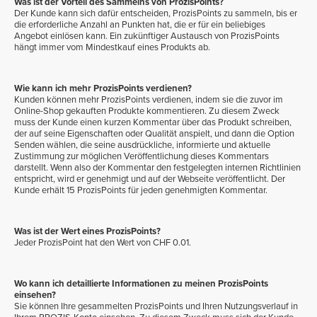
Was ist der Vorteil des Sammelns von ProzisPoints?
Der Kunde kann sich dafür entscheiden, ProzisPoints zu sammeln, bis er
die erforderliche Anzahl an Punkten hat, die er für ein beliebiges
Angebot einlösen kann. Ein zukünftiger Austausch von ProzisPoints
hängt immer vom Mindestkauf eines Produkts ab.
Wie kann ich mehr ProzisPoints verdienen?
Kunden können mehr ProzisPoints verdienen, indem sie die zuvor im
Online-Shop gekauften Produkte kommentieren. Zu diesem Zweck
muss der Kunde einen kurzen Kommentar über das Produkt schreiben,
der auf seine Eigenschaften oder Qualität anspielt, und dann die Option
Senden wählen, die seine ausdrückliche, informierte und aktuelle
Zustimmung zur möglichen Veröffentlichung dieses Kommentars
darstellt. Wenn also der Kommentar den festgelegten internen Richtlinien
entspricht, wird er genehmigt und auf der Webseite veröffentlicht. Der
Kunde erhält 15 ProzisPoints für jeden genehmigten Kommentar.
Was ist der Wert eines ProzisPoints?
Jeder ProzisPoint hat den Wert von CHF 0.01.
Wo kann ich detaillierte Informationen zu meinen ProzisPoints
einsehen?
Sie können Ihre gesammelten ProzisPoints und Ihren Nutzungsverlauf in