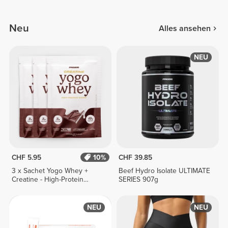
Neu
Alles ansehen
NEU
CHF 5.95
10%
CHF 39.85
3 x Sachet Yogo Whey +
Beef Hydro Isolate ULTIMATE
Creatine - High-Protein
SERIES 907g
Shake 30g
NEU
NEU