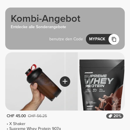
Kombi-Angebot
Entdecke alle Sonderangebote
benutze den Code
MYPACK
CHF 45.00
CHF 56.25
20%
X Shaker
Supreme Whey Protein 907g