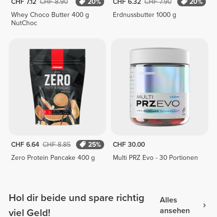
CHF 7.12
CHF 8.90
20%
CHF 6.32
CHF 7.90
20%
Whey Choco Butter 400 g
Erdnussbutter 1000 g
NutChoc
CHF 6.64
CHF 8.85
25%
CHF 30.00
Zero Protein Pancake 400 g
Multi PRZ Evo - 30 Portionen
Hol dir beide und spare richtig
Alles
ansehen
viel Geld!