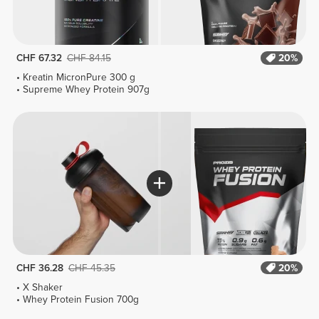
CHF 67.32
CHF 84.15
20%
Kreatin MicronPure 300 g
Supreme Whey Protein 907g
CHF 36.28
CHF 45.35
20%
X Shaker
Whey Protein Fusion 700g