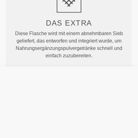
DAS EXTRA
Diese Flasche wird mit einem abnehmbaren Sieb
geliefert, das entworfen und integriert wurde, um
Nahrungsergänzungspulvergetränke schnell und
einfach zuzubereiten.
GESCHMACKSNEUTRAL
Unsere spezielle BPA-freie Flasche ändert nichts
am Geschmack deiner Getränke und ist sogar
spülmaschinenfest, was ein weiteres Plus ist.