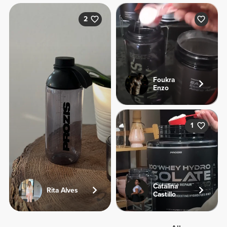
2
Foukra
Enzo
1
Catalina
Rita Alves
Castillo