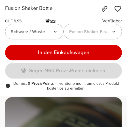
Fusion Shaker Bottle
Verfügbar
83
CHF 9.95
Schwarz / Wüste
Fusion Shaker-Flasche
In den Einkaufswagen
Gegen 960 ProzisPoints einlösen
Du hast
0 ProzisPoints
— verdiene mehr, um dieses Produkt
kostenlos zu erhalten!