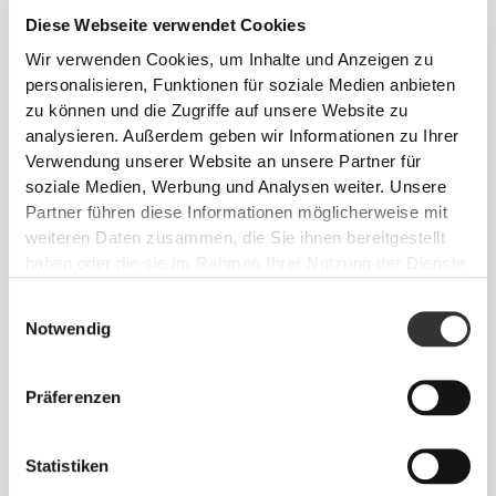
Diese Webseite verwendet Cookies
Wir verwenden Cookies, um Inhalte und Anzeigen zu
personalisieren, Funktionen für soziale Medien anbieten
zu können und die Zugriffe auf unsere Website zu
analysieren. Außerdem geben wir Informationen zu Ihrer
Verwendung unserer Website an unsere Partner für
soziale Medien, Werbung und Analysen weiter. Unsere
Partner führen diese Informationen möglicherweise mit
weiteren Daten zusammen, die Sie ihnen bereitgestellt
haben oder die sie im Rahmen Ihrer Nutzung der Dienste
gesammelt haben.
Info und Pflegehinweise
Einwilligungsauswahl
Notwendig
Gesamtbewertungen
4.7
Präferenzen
(7925 Bewertungen)
Statistiken
Alles
Aus unserer Community
ansehen