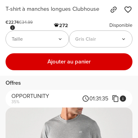
T-shirt à manches longues Clubhouse
€22.74
€34.99
Disponible
272
Taille
Gris Clair
Ajouter au panier
Offres
OPPORTUNITY
01:
31:
35
35%