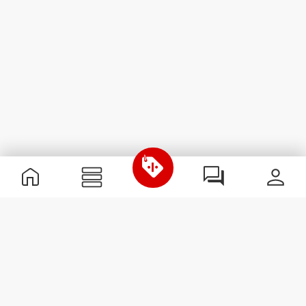
Informations utiles
Rejoignez notre équipe
Devient Partenaire
Termes & Conditions
Service Clients
S'abonner à la Newsletter