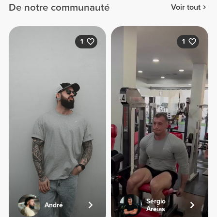
De notre communauté
Voir tout
1
1
Sérgio
André
Areias