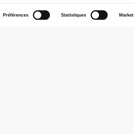
Préférences
Statistiques
Market
S'abonner à la Newsletter
Reçois des actualités et des promotions dans ta boîte mail.
S'abonner