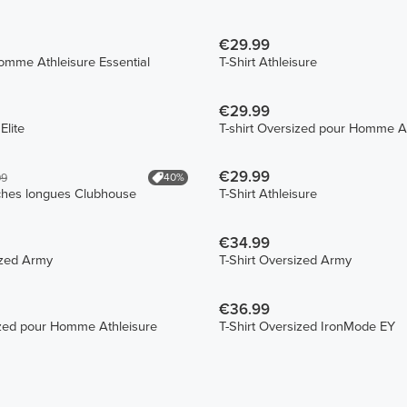
€29.99
Homme Athleisure Essential
T-Shirt Athleisure
€29.99
Elite
T-shirt Oversized pour Homme At
€29.99
40%
99
ches longues Clubhouse
T-Shirt Athleisure
€34.99
ized Army
T-Shirt Oversized Army
€36.99
ized pour Homme Athleisure
T-Shirt Oversized IronMode EY