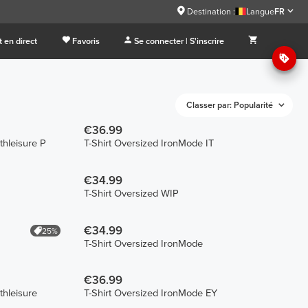
Destination :
Langue
FR
 en direct
Favoris
Se connecter | S'inscrire
Classer par: Popularité
€36.99
hleisure P
T-Shirt Oversized IronMode IT
€34.99
T-Shirt Oversized WIP
€34.99
25%
T-Shirt Oversized IronMode
€36.99
thleisure
T-Shirt Oversized IronMode EY