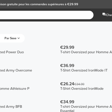
aison gratuite
pour les commandes supérieures à €29.99
Chat
Par Sexe
€29.99
ized Power Duo
T-shirt Oversized pour Homme At
€36.99
sized Army Overcome
T-Shirt Oversized IronMode IT
€26.24
€34.99
Homme Athleisure P
T-Shirt Oversized IronMode
€34.99
ized Army BFB
T-shirt Oversized pour Homme A
Essential