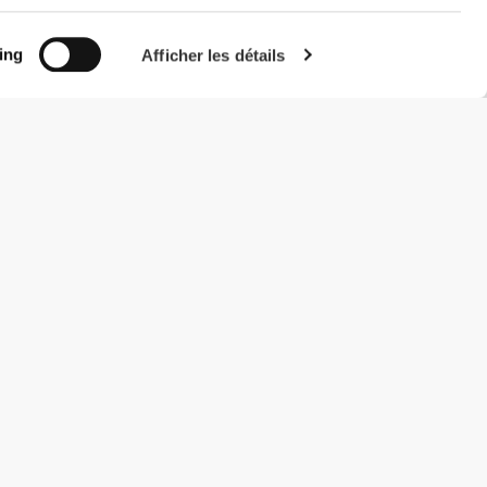
ing
Afficher les détails
#ExceedYourself
Modes de paiement