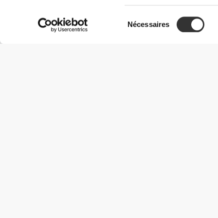
Sélection
Nécessaires
du
consentement
Informations utiles
Rejoignez notre équipe
Devient Partenaire
Termes & Conditions
Service Clients
Options de livraison