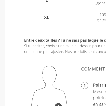
L
38"
5/8
108
XL
41"
3/4
Entre deux tailles ? Tu ne sais pas laquelle c
Si tu hésites, choisis une taille au-dessus pour 
une coupe plus ajustée. Nos produits sont conçus p
COMMENT
Poitri
Mesure
poitrin
en gar