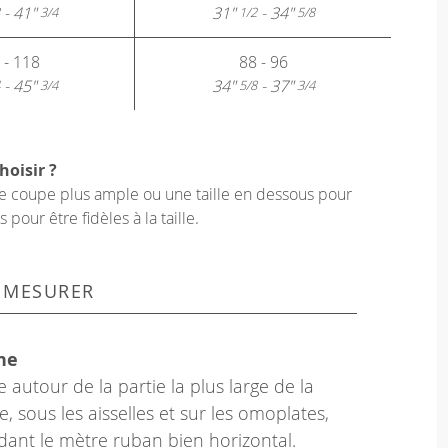
- 41"
31"
- 34"
3/4
1/2
5/8
 - 118
88 - 96
- 45"
34"
- 37"
3/4
5/8
3/4
hoisir ?
une coupe plus ample ou une taille en dessous pour
our être fidèles à la taille.
 MESURER
ne
 autour de la partie la plus large de la
e, sous les aisselles et sur les omoplates,
dant le mètre ruban bien horizontal.