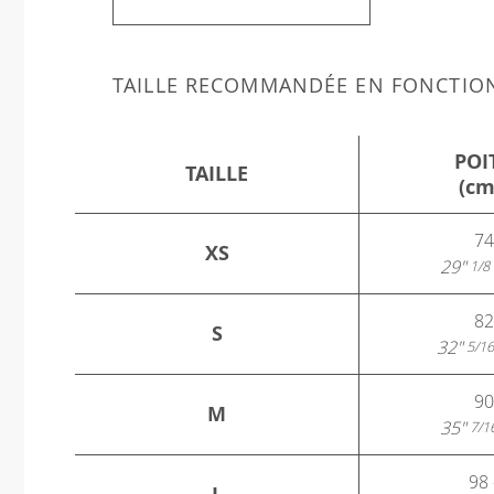
TAILLE RECOMMANDÉE EN FONCTIO
POI
TAILLE
(cm
74
XS
29"
1/8
82
S
32"
5/16
90
M
35"
7/1
98 