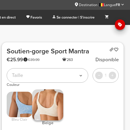
Destination :
Langue
FR
 en direct
Favoris
Se connecter | S'inscrire
Soutien-gorge Sport Mantra
€25.99
Disponible
€39.99
263
Taille
1
Couleur
 Bleu Clair 
 Beige 