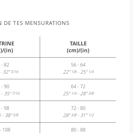
N DE TES MENSURATIONS
TRINE
TAILLE
)/(in)
(cm)/(in)
 - 82
56 - 64
- 32"
22"
- 25"
5/16
1/8
1/4
 - 90
64 - 72
- 35"
25"
- 28"
7/16
1/4
3/8
 - 98
72 - 80
- 38"
28"
- 31"
6
5/8
3/8
1/2
- 108
80 - 88