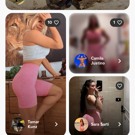
10
1
Camila
Justino
Tamar
Sara Sarti
Kunz