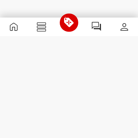
Informations utiles
Rejoignez notre équipe
Devient Partenaire
Termes & Conditions
Service Clients
S'abonner à la Newsletter
Reçois des actualités et des
promotions dans ta boîte
mail.
S'abonner
#ExceedYourself