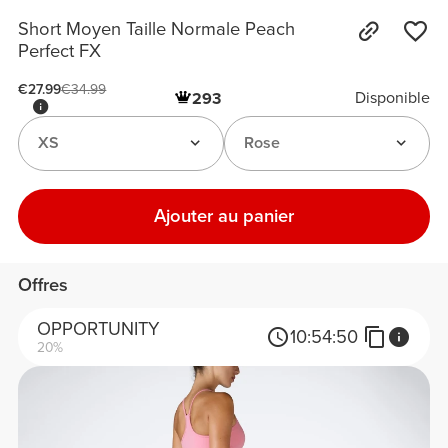
Short Moyen Taille Normale Peach
Perfect FX
€27.99
€34.99
Disponible
293
XS
Rose
Ajouter au panier
Offres
OPPORTUNITY
10:
54:
50
20%